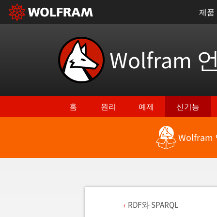
제품
Wolfram 
홈
원리
예제
신기능
Wolfra
RDF와 SPARQL