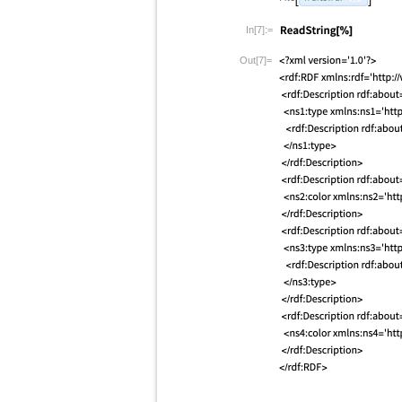
In[7]:=
Out[7]=