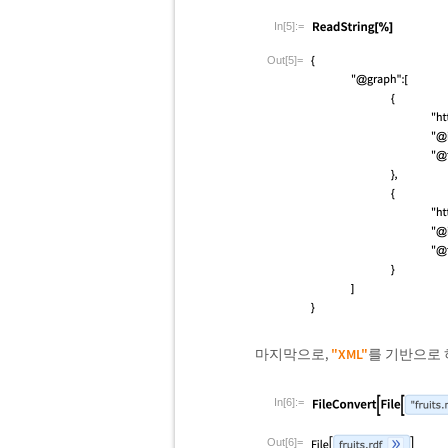
In[5]:=
Out[5]=
마지막으로,
"XML"
를 기반으로
In[6]:=
Out[6]=