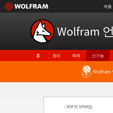
제품
Wolfram 
홈
원리
예제
신기능
Wolfra
RDF와 SPARQL