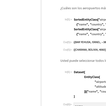
¿
Cu
á
les son los aeropuertos m
á
In[5]:=
Out[5]=
Out[5]=
Usted puede seleccionar todos 
In[6]:=
Out[6]=