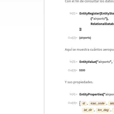
Con el fin de consultar los datos
In[2]:=
Out[2]=
Aqu
í
se muestra cu
á
ntos aeropu
In[3]:=
Out[3]=
Y sus propiedades.
In[4]:=
Out[4]=