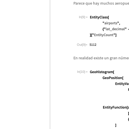
Parece que hay muchos aeropuer
In[9]:=
Out[9]=
En realidad existe un gran n
ú
mer
In[10]:=