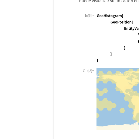
Puede visualizar su ubicaci
ó
n en
In[8]:=
Out[8]=