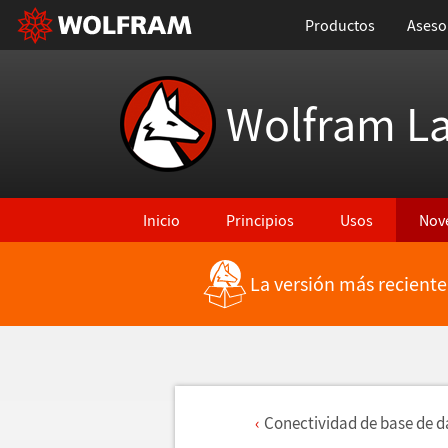
Productos
Aseso
Wolfram L
Inicio
Principios
Usos
Nov
La versión más reciente
Conectividad de base de d