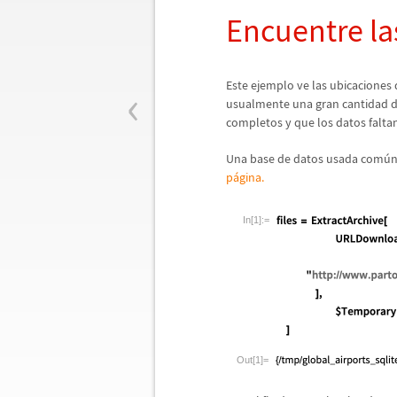
Encuentre la
‹
Este ejemplo ve las ubicaciones 
usualmente una gran cantidad d
completos y que los datos falta
Una base de datos usada com
ú
n
p
á
gina.
In[1]:=
Out[1]=