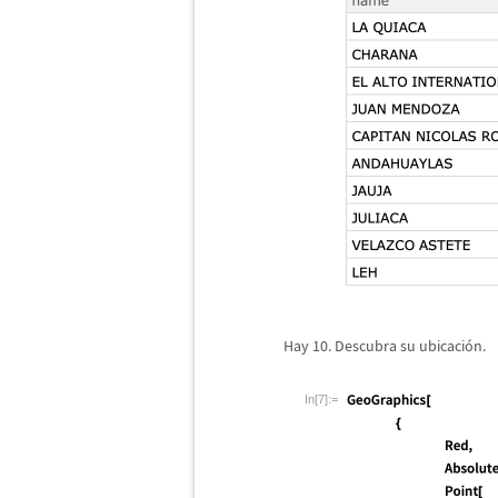
Hay 10. Descubra su ubicaci
ó
n.
In[7]:=