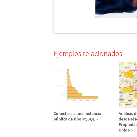
Ejemplos relacionados
Con
é
ctese a una instancia
An
á
lisis 
p
ú
blica de tipo MySQL
desde el 
Propiedad
Unido