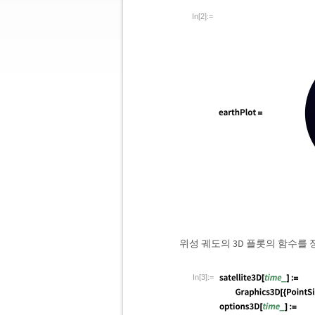
In[2]:=
위성 궤도의 3D 플롯의 함수를
In[3]:=