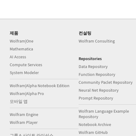
제품
컨설팅
Wolfram|One
Wolfram Consulting
Mathematica
AI Access
Repositories
Compute Services
Data Repository
System Modeler
Function Repository
Community Paclet Repository
Wolfram|Alpha Notebook Edition
Neural Net Repository
Wolfram|Alpha Pro
Prompt Repository
모바일 앱
Wolfram Language Example
Wolfram Engine
Repository
Wolfram Player
Notebook Archive
Wolfram GitHub
그룹 & 사이트 라이선스