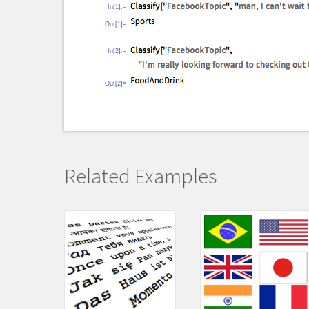
In[1]:=
Out[1]=
In[2]:=
Out[2]=
Related Examples