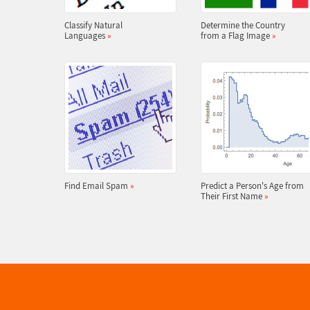
Classify Natural
Determine the Country
Languages
»
from a Flag Image
»
Find Email Spam
»
Predict a Person's Age from
Their First Name
»