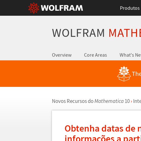
Produtos
WOLFRAM
MATH
Overview
Core Areas
What's N
The
Novos Recursos do
Mathematica
10
›
Int
Obtenha datas de 
informa
ç
õ
es a par