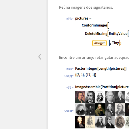
Re
ú
na imagens dos signat
á
rios.
In[4]:=
‹
Encontre um arranjo retangular adequad
In[5]:=
Out[5]=
In[6]:=
Out[6]=