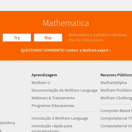
Mathematica
Mathematica is available on Windows,
Try
Buy
macOS, Linux & cloud »
QUESTIONS? COMMENTS?
Contact a Wolfram expert »
Aprendizagem
Recursos Público
Wolfram U
Wolfram|Alpha
Documentação da Wolfram Language
Wolfram Problem
Webinars & Treinamento
Wolfram Challeng
Programas Educacionais
Computer-Based 
Introdução à Wolfram Language
Computational Th
pository
Introdução rápida para
Computational A
y
programadores