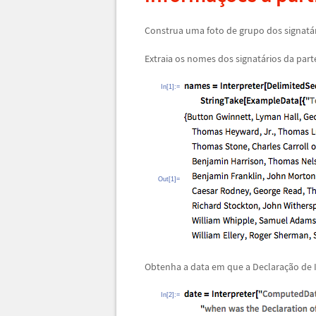
Construa uma foto de grupo dos signat
á
Extraia os nomes dos signat
á
rios da part
In[1]:=
Out[1]=
Obtenha a data em que a Declara
ç
ã
o de
In[2]:=