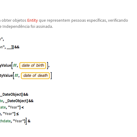
a obter objetos
Entity
que representem pessoas espec
í
ficas, verificando
e Independ
ê
ncia foi assinada.