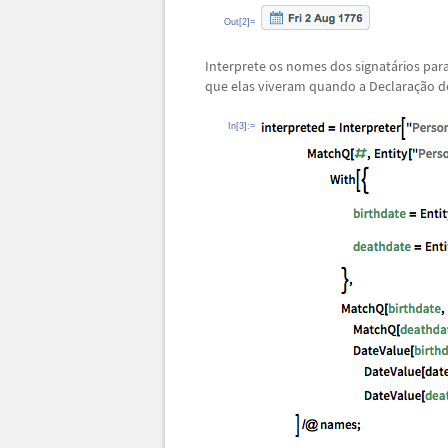
Out[2]=
Interprete os nomes dos signat
á
rios par
que elas viveram quando a Declara
ç
ã
o d
In[3]:=