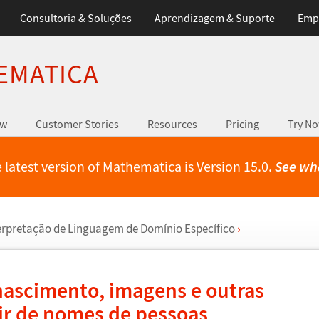
Consultoria & Soluções
Aprendizagem & Suporte
Emp
EMATICA
ew
Customer Stories
Resources
Pricing
Try N
 latest version of Mathematica is Version 15.0.
See wh
erpreta
ç
ã
o de Linguagem de Dom
í
nio Espec
í
fico
›
nascimento, imagens e outras
tir de nomes de pessoas