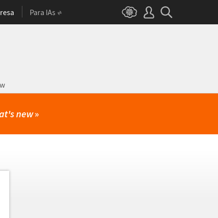
resa
Para IAs
ow
at's new
»