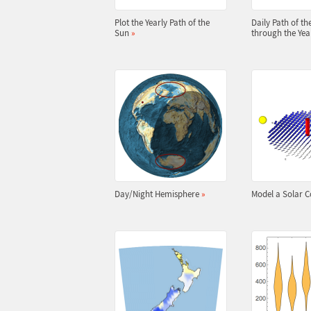
Plot the Yearly Path of the
Daily Path of th
Sun
»
through the Ye
Day/Night Hemisphere
»
Model a Solar C