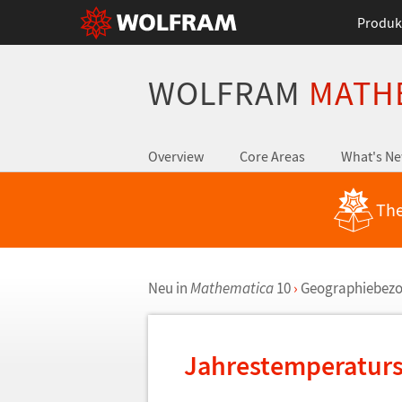
Produk
WOLFRAM
MATH
Overview
Core Areas
What's N
The
Neu in
Mathematica
10
›
Geographiebezo
Jahrestemperatur