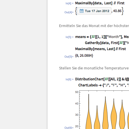
In[4]:=
Out[4]=
Ermitteln Sie das Monat mit der h
ö
chste
In[5]:=
Out[5]=
Stellen Sie die monatliche Temperaturver
In[6]:=
Out[6]=