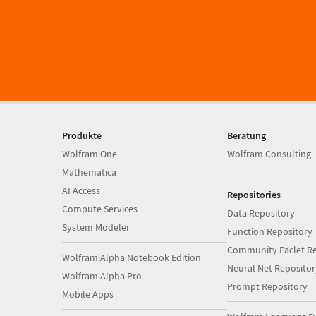
Produkte
Beratung
Wolfram|One
Wolfram Consulting
Mathematica
AI Access
Repositories
Compute Services
Data Repository
System Modeler
Function Repository
Community Paclet Re
Wolfram|Alpha Notebook Edition
Neural Net Repositor
Wolfram|Alpha Pro
Prompt Repository
Mobile Apps