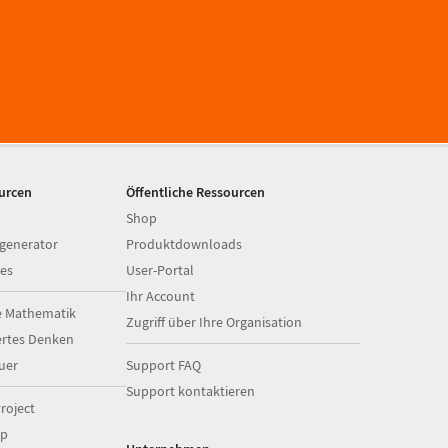
ourcen
Öffentliche Ressourcen
Shop
generator
Produktdownloads
es
User-Portal
Ihr Account
e Mathematik
Zugriff über Ihre Organisation
ertes Denken
uer
Support FAQ
Support kontaktieren
roject
op