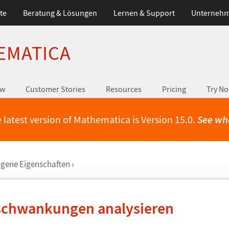
te
Beratung & Lösungen
Lernen & Support
Unterneh
EMATICA
ew
Customer Stories
Resources
Pricing
Try N
 latest version of Mathematica is Version 15.0.
See wh
gene Eigenschaften
›
schwankungen analysieren