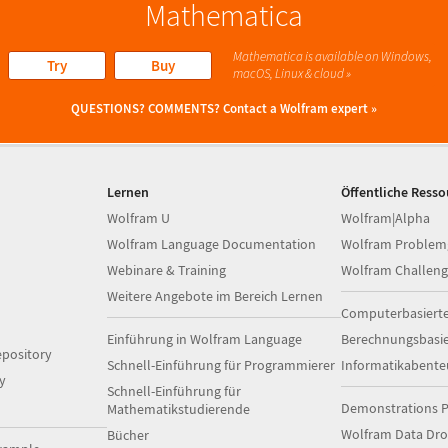
Mathematica
Mathematica is available on Windows,
Try
Buy
macOS, Linux & cloud »
QUESTIONS? COMMENTS?
Contact a Wolfram expert »
Lernen
Öffentliche Ress
Wolfram U
Wolfram|Alpha
Wolfram Language Documentation
Wolfram Problem
Webinare & Training
Wolfram Challeng
Weitere Angebote im Bereich Lernen
Computerbasiert
Einführung in Wolfram Language
Berechnungsbasi
pository
Schnell-Einführung für Programmierer
Informatikabente
y
Schnell-Einführung für
Demonstrations P
Mathematikstudierende
Wolfram Data Dr
Bücher