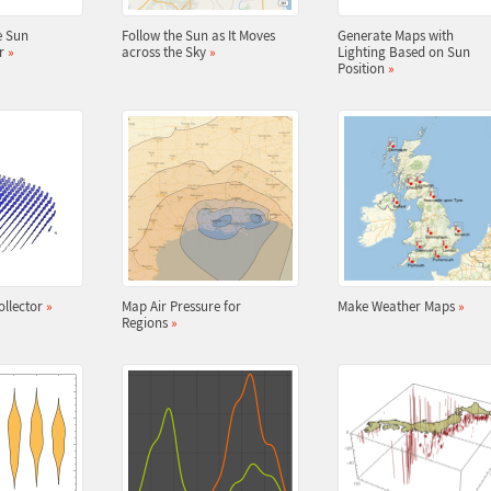
e Sun
Follow the Sun as It Moves
Generate Maps with
ar
»
across the Sky
»
Lighting Based on Sun
Position
»
ollector
»
Map Air Pressure for
Make Weather Maps
»
Regions
»