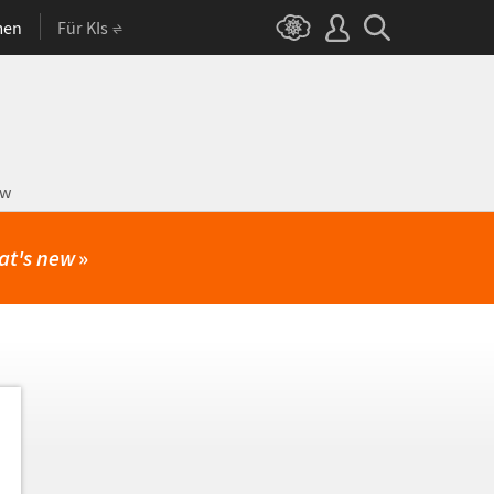
men
Für KIs
ow
at's new
»