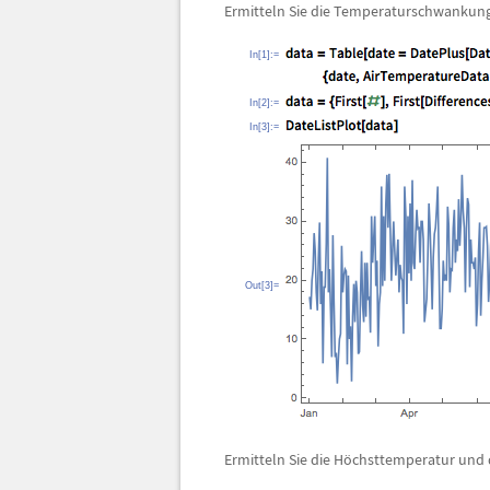
Ermitteln Sie die Temperaturschwankung
In[1]:=
In[2]:=
In[3]:=
Out[3]=
Ermitteln Sie die H
ö
chsttemperatur und 