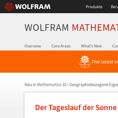
Produkte
Ber
WOLFRAM
MATHEMA
Overview
Core Areas
What's New
Cus
The latest v
Neu in
Mathematica
10
›
Geographiebezogene Eige
Der Tageslauf der Sonne