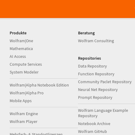
Produkte
Beratung
Wolfram|One
Wolfram Consulting
Mathematica
AI Access
Repositories
Compute Services
Data Repository
System Modeler
Function Repository
Community Paclet Repository
Wolfram|Alpha Notebook Edition
Neural Net Repository
Wolfram|Alpha Pro
Prompt Repository
Mobile Apps
Wolfram Language Example
Wolfram Engine
Repository
Wolfram Player
Notebook Archive
Wolfram GitHub
Mehrfach- & Standortlizenzen