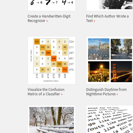
Create a Handwritten-Digit
Find Which Author Wrote a
Recognizer
»
Text
»
Visualize the Confusion
Distinguish Daytime from
Matrix of a Classifier
»
Nighttime Pictures
»