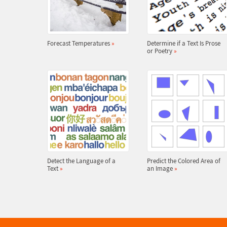
Forecast Temperatures
»
Determine if a Text Is Prose
or Poetry
»
Detect the Language of a
Predict the Colored Area of
Text
»
an Image
»