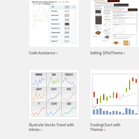
Code Assistance
»
Setting $PlotTheme
»
Illustrate Stocks Trend with
TradingChart with
Inlines
»
Themes
»