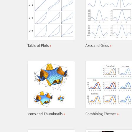
Table of Plots
»
Axes and Grids
»
Icons and Thumbnails
»
Combining Themes
»