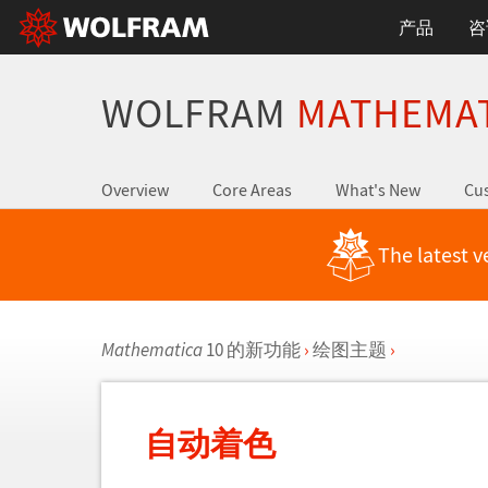
产品
咨
WOLFRAM
MATHEMA
Overview
Core Areas
What's New
Cus
The latest v
Mathematica
10 的新功能
›
绘图主题
›
自动着色