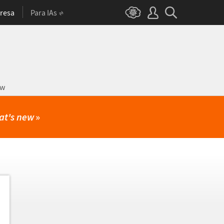
resa
Para IAs
ow
at's new
»