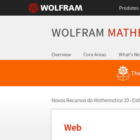
Produtos
WOLFRAM
MATH
Overview
Core Areas
What's N
The
Novos Recursos do
Mathematica
10
›
Est
Web