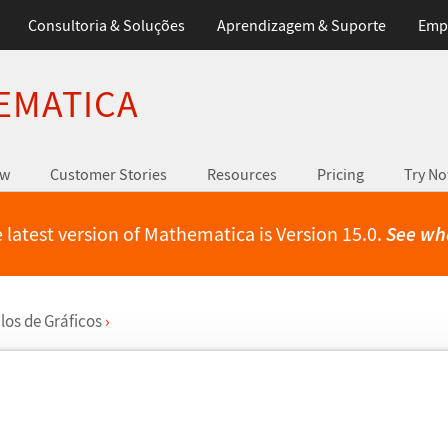
Consultoria & Soluções
Aprendizagem & Suporte
Emp
EMATICA
ew
Customer Stories
Resources
Pricing
Try N
 latest version of Mathematica is Version 15.0.
See wh
ilos de Gr
á
ficos
›