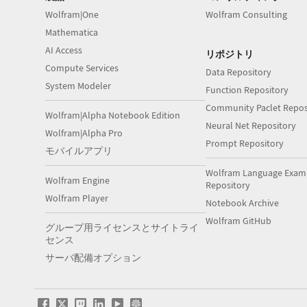
Wolfram|One
Wolfram Consulting
Mathematica
AI Access
リポジトリ
Compute Services
Data Repository
System Modeler
Function Repository
Community Paclet Repos
Wolfram|Alpha Notebook Edition
Neural Net Repository
Wolfram|Alpha Pro
Prompt Repository
モバイルアプリ
Wolfram Language Exam
Wolfram Engine
Repository
Wolfram Player
Notebook Archive
Wolfram GitHub
グループ用ライセンスとサイトライ
センス
サーバ配備オプション