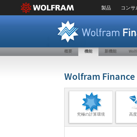
製品
コンサ
概要
機能
新機能
Wo
Wolfram Financ
究極の計算環境
高度