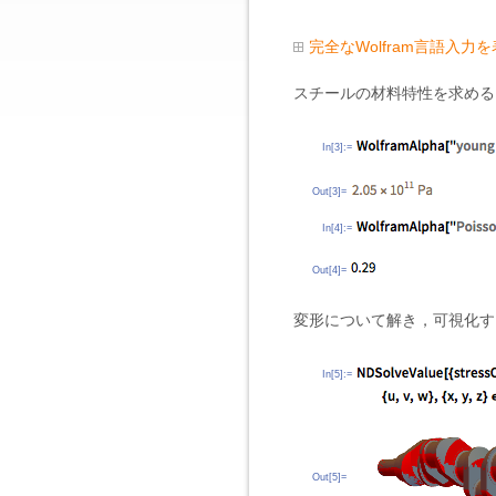
完全なWolfram言語入力
スチールの材料特性を求める
In[3]:=
Out[3]=
In[4]:=
Out[4]=
変形について解き，可視化す
In[5]:=
Out[5]=