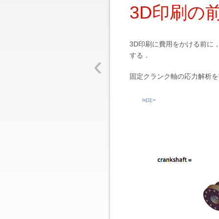
3D印刷の
3D印刷に費用をかける前に，
‹
する．
固定クランク軸の応力解析を
In[1]:=