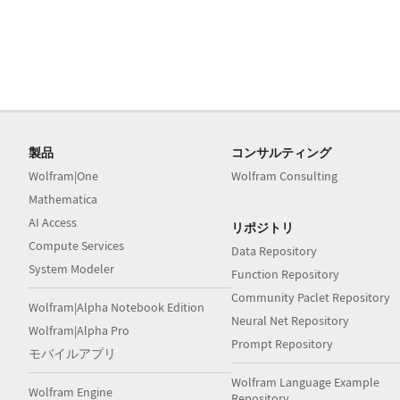
製品
コンサルティング
Wolfram|One
Wolfram Consulting
Mathematica
AI Access
リポジトリ
Compute Services
Data Repository
System Modeler
Function Repository
Community Paclet Repository
Wolfram|Alpha Notebook Edition
Neural Net Repository
Wolfram|Alpha Pro
Prompt Repository
モバイルアプリ
Wolfram Language Example
Wolfram Engine
Repository