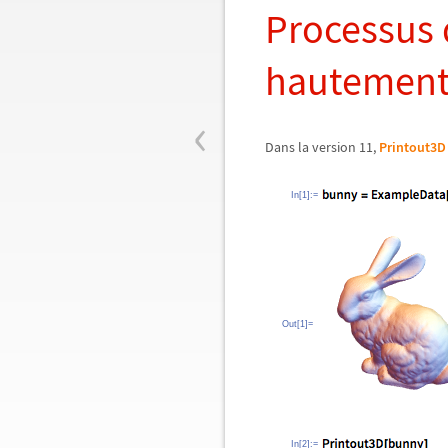
Processus 
hautement
‹
Dans la version 11,
Printout3D
In[1]:=
Out[1]=
In[2]:=