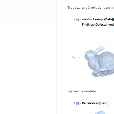
Trouvez les défauts dans un m
In[1]:=
Out[1]=
Réparez le modèle.
In[2]:=