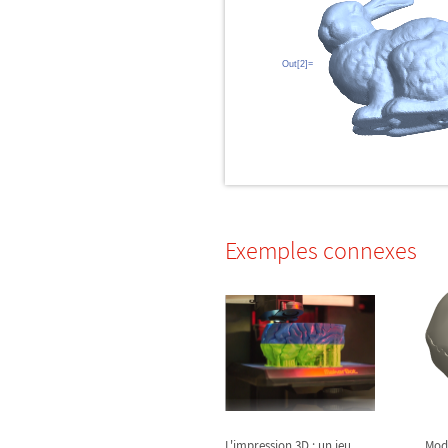
Out[2]=
Exemples connexes
L'impression 3D : un jeu
Modè