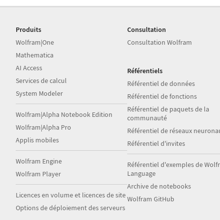
Produits
Consultation
Wolfram|One
Consultation Wolfram
Mathematica
AI Access
Référentiels
Services de calcul
Référentiel de données
System Modeler
Référentiel de fonctions
Référentiel de paquets de la
Wolfram|Alpha Notebook Edition
communauté
Wolfram|Alpha Pro
Référentiel de réseaux neurona
Applis mobiles
Référentiel d'invites
Wolfram Engine
Référentiel d'exemples de Wol
Language
Wolfram Player
Archive de notebooks
Licences en volume et licences de site
Wolfram GitHub
Options de déploiement des serveurs