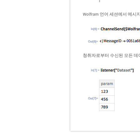
Wolfram 언어 세션에서 메
In[6]:=
Out[6]=
청취자로부터 수신된 모든 데
In[7]:=
Out[7]=