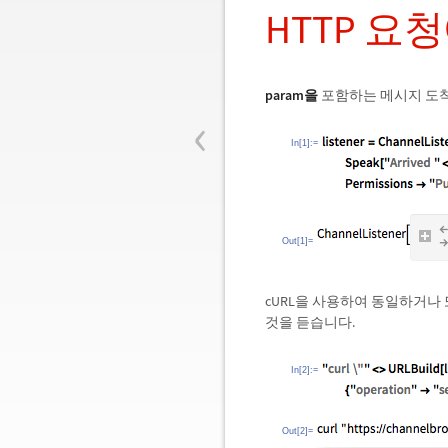
HTTP 요
param을
포함하는 메시지 도
‹
In[1]:=
Out[1]=
cURL을 사용하여 동일하거
것을 듣습니다.
In[2]:=
Out[2]=