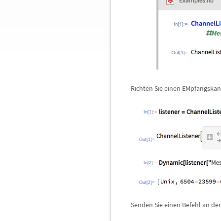
Richten Sie einen EMpfangskan
In[1]:=
Out[1]=
In[2]:=
Out[2]=
Senden Sie einen Befehl an d