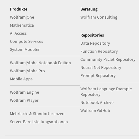
Produkte
Beratung
Wolfram|One
Wolfram Consulting
Mathematica
AI Access
Repositories
Compute Services
Data Repository
System Modeler
Function Repository
Community Paclet Repository
Wolfram|Alpha Notebook Edition
Neural Net Repository
Wolfram|Alpha Pro
Prompt Repository
Mobile Apps
Wolfram Language Example
Wolfram Engine
Repository
Wolfram Player
Notebook Archive
Wolfram GitHub
Mehrfach- & Standortlizenzen
Server-Bereitstellungsoptionen