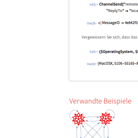
In[3]:=
Out[3]=
Vergewissern Sie sich, dass d
In[4]:=
Out[4]=
Verwandte Beispiele