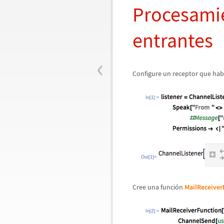
Procesamie
entrantes
‹
Configure un receptor que hab
In[1]:=
Out[1]=
Cree una funci
ó
n
MailReceiver
In[2]:=