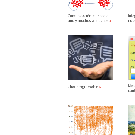
Comunicaci
ó
n muchos-a-
Inte
uno y muchos-a-muchos
nube
Men
Chat programable
cont