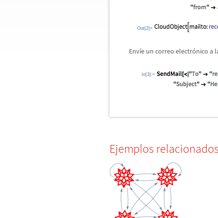
Out[2]=
Env
í
e un correo electr
ó
nico a l
In[3]:=
Ejemplos relacionado