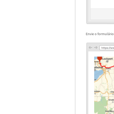
Envie o formul
á
ri