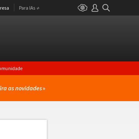
resa
Para IAs
omunidade
ira as novidades
»