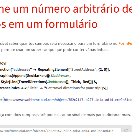
ne um n
ú
mero arbitr
á
rio d
s em um formul
á
rio
s
í
vel saber quantos campos ser
á
necess
á
rio para um formul
á
rio no
FormFu
t
permite criar um super-campo que pode conter v
á
rias linhas.
e
ç
a com dois campos; voc
ê
pode clicar no sinal de mais para adicionar mais.