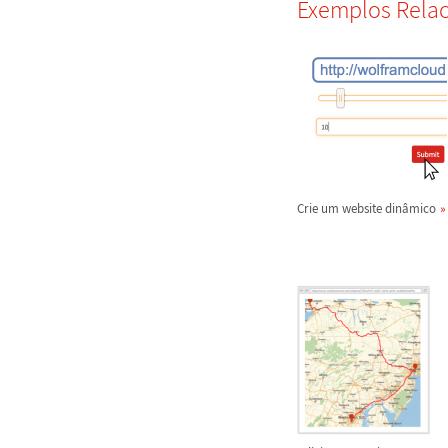
Exemplos Rela
Crie um website din
â
mico