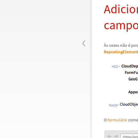
Adicio
campo
‹
À
s vezes n
ã
o
é
pos
RepeatingElemen
In[1]:=
Out[1]=
O
formul
á
rio
com