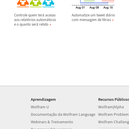
Controle quem ter
á
acesso
Automatize um tweet di
á
rio
aos relat
ó
rios autom
á
ticos
com mensagem de f
é
rias
e o quanto ser
á
retido
Aprendizagem
Recursos Público
Wolfram U
Wolfram|Alpha
Documentação da Wolfram Language
Wolfram Problem
Webinars & Treinamento
Wolfram Challeng