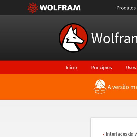
Produtos
Wolfra
Início
Princípios
Usos
A versão ma
Voltar para Últimas Novidades
Interfaces da