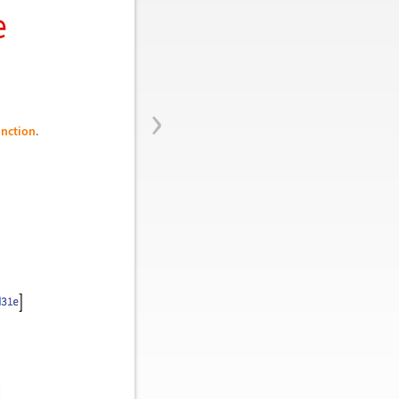
e
›
nction
.