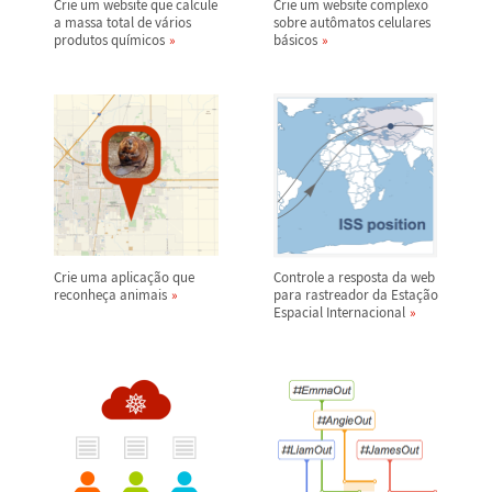
Crie um website que calcule
Crie um website complexo
a massa total de v
á
rios
sobre aut
ô
matos celulares
produtos qu
í
micos
b
á
sicos
Crie uma aplica
ç
ã
o que
Controle a resposta da web
reconhe
ç
a animais
para rastreador da Esta
ç
ã
o
Espacial Internacional