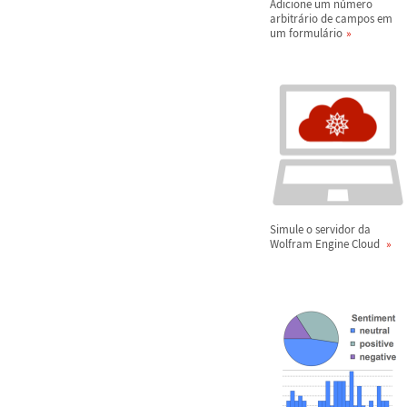
Adicione um n
ú
mero
arbitr
á
rio de campos em
um formul
á
rio
Simule o servidor da
Wolfram Engine Cloud