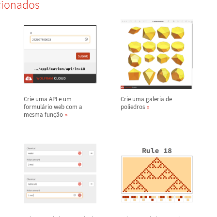
cionados
Crie uma API e um
Crie uma galeria de
formul
á
rio web com a
poliedros
mesma fun
ç
ã
o