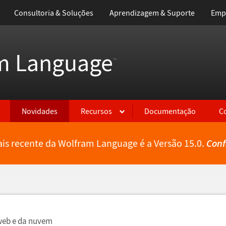
Consultoria & Soluções
Aprendizagem & Suporte
Emp
m Language
™
Novidades
Recursos
Documentação
C
is recente da Wolfram Language é a Versão 15.0.
Conf
 web e da nuvem