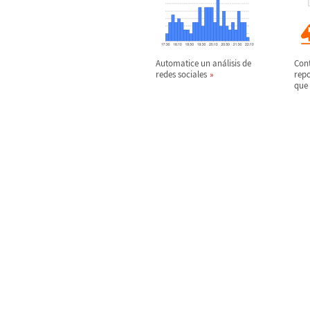
Automatice un an
á
lisis de
Cont
redes sociales
rep
que 