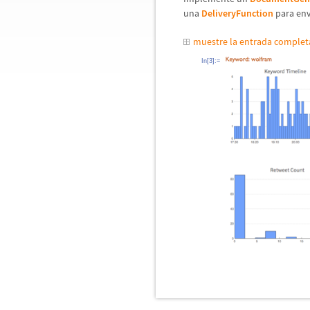
una
DeliveryFunction
para env
muestre la entrada comple
In[3]:=