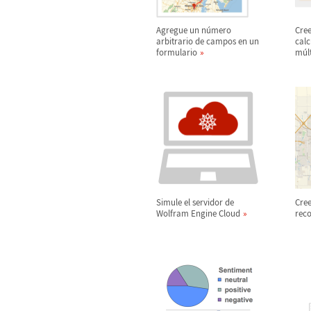
Agregue un n
ú
mero
Cre
arbitrario de campos en un
calc
formulario
m
ú
l
Simule el servidor de
Cree
Wolfram Engine Cloud
rec