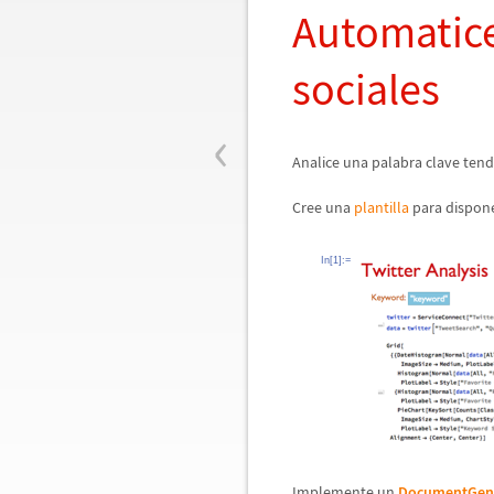
Automatic
sociales
‹
Analice una palabra clave tende
Cree una
plantilla
para disponer
In[1]:=
Implemente un
DocumentGen