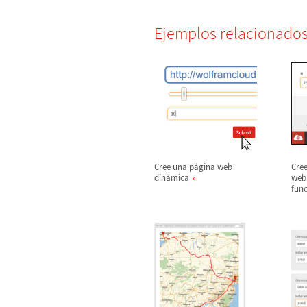
Ejemplos relacionado
Cree una p
á
gina web
Cree
din
á
mica
web 
func