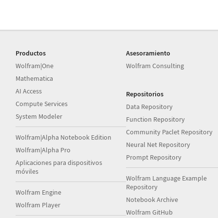
Productos
Asesoramiento
Wolfram|One
Wolfram Consulting
Mathematica
AI Access
Repositorios
Compute Services
Data Repository
System Modeler
Function Repository
Community Paclet Repository
Wolfram|Alpha Notebook Edition
Neural Net Repository
Wolfram|Alpha Pro
Prompt Repository
Aplicaciones para dispositivos
móviles
Wolfram Language Example
Repository
Wolfram Engine
Notebook Archive
Wolfram Player
Wolfram GitHub