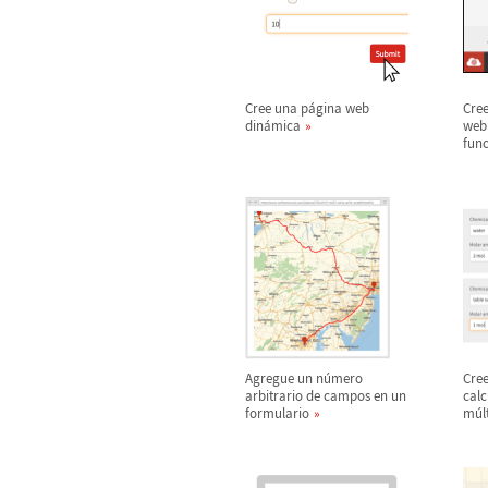
Cree una p
á
gina web
Cree
din
á
mica
web 
func
Agregue un n
ú
mero
Cre
arbitrario de campos en un
calc
formulario
m
ú
l