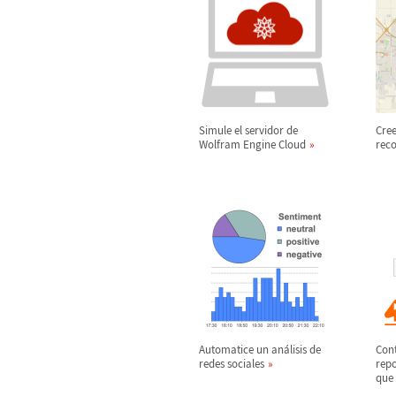
Simule el servidor de
Cree
Wolfram Engine Cloud
rec
Automatice un an
á
lisis de
Cont
redes sociales
rep
que 