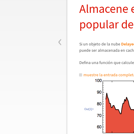
Almacene 
popular de
‹
Si un objeto de la nube
Delaye
puede ser almacenada en cach
Defina una funci
ó
n que calcule
muestre la entrada comple
Out[1]=