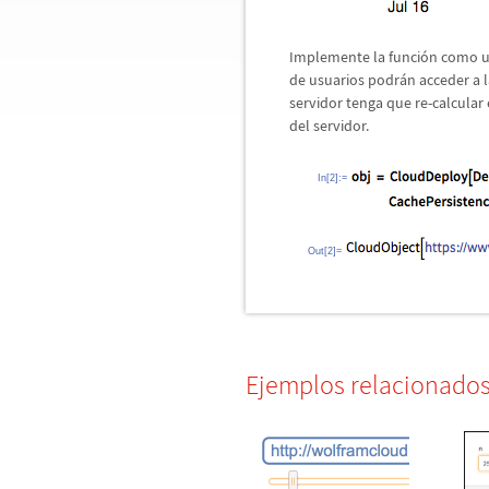
Implemente la funci
ó
n como u
de usuarios podr
á
n acceder a l
servidor tenga que re-calcular
del servidor.
In[2]:=
Out[2]=
Ejemplos relacionado