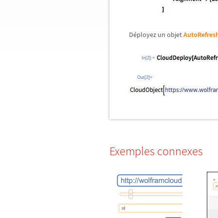
Déployez un objet
AutoRefres
In[2]:=
Out[2]=
Exemples connexes