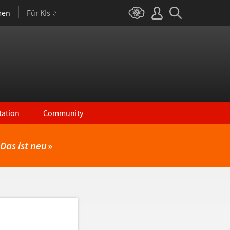
men
Für KIs
ation
Community
Das ist neu
»