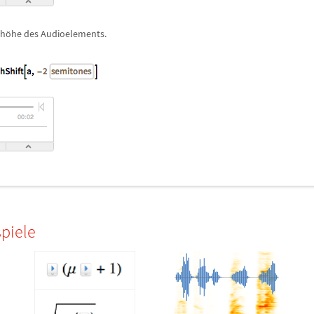
nh
ö
he des Audioelements.
piele