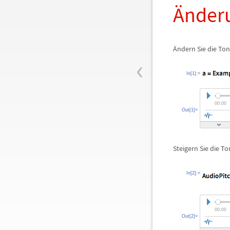
Ä
nder
Ä
ndern Sie die To
‹
In[1]:=
Out[1]=
Steigern Sie die T
In[2]:=
Out[2]=