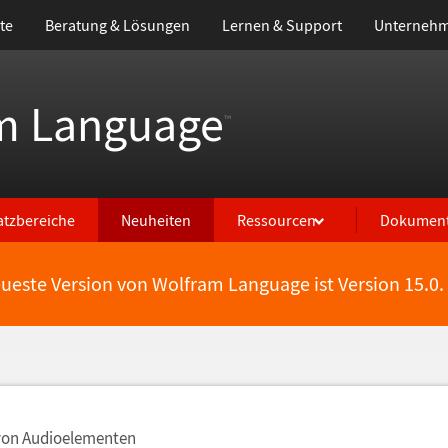
te
Beratung & Lösungen
Lernen & Support
Unterneh
m Language
™
atzbereiche
Neuheiten
Ressourcen
Dokument
eueste Version von Wolfram Language ist Version 15.0.
von Audioelementen