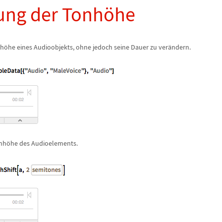
ung der Tonh
ö
he
nh
ö
he eines Audioobjekts, ohne jedoch seine Dauer zu ver
ä
ndern.
onh
ö
he des Audioelements.