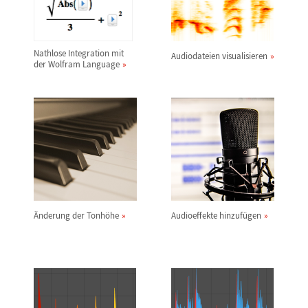
Nathlose Integration mit
Audiodateien visualisieren
der Wolfram Language
Ä
nderung der Tonh
ö
he
Audioeffekte hinzuf
ü
gen