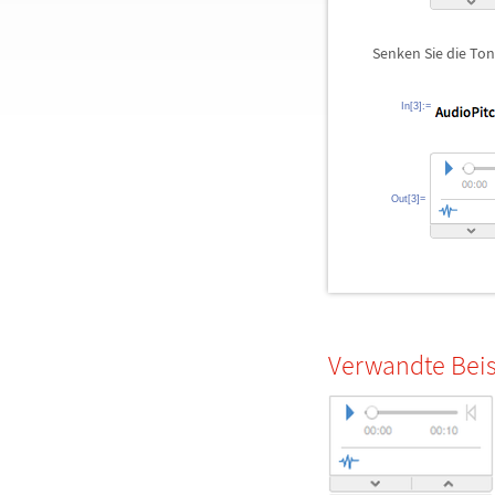
Senken Sie die To
In[3]:=
Out[3]=
Verwandte Beis