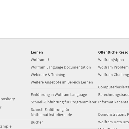
Lernen
Öffentliche Ress
Wolfram U
Wolfram|Alpha
Wolfram Language Documentation
Wolfram Problem
Webinare & Training
Wolfram Challeng
Weitere Angebote im Bereich Lernen
Computerbasiert
Einführung in Wolfram Language
Berechnungsbasi
pository
Schnell-Einführung für Programmierer
Informatikabente
y
Schnell-Einführung für
Demonstrations P
Mathematikstudierende
Wolfram Data Dr
Bücher
xample