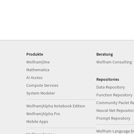
Produkte
Beratung
Wolfram|One
Wolfram Consulting
Mathematica
AI Access
Repositories
Compute Services
Data Repository
System Modeler
Function Repository
Community Paclet Re
Wolfram|Alpha Notebook Edition
Neural Net Repositor
Wolfram|Alpha Pro
Prompt Repository
Mobile Apps
Wolfram Language E