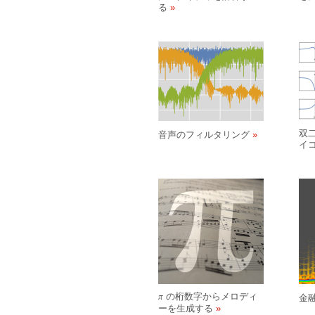
る
双
音声のフィルタリング
イ
の桁数字からメロディ
金
π
ーを生成する