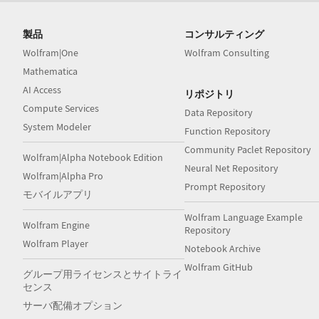
製品
コンサルティング
Wolfram|One
Wolfram Consulting
Mathematica
AI Access
リポジトリ
Compute Services
Data Repository
System Modeler
Function Repository
Community Paclet Repository
Wolfram|Alpha Notebook Edition
Neural Net Repository
Wolfram|Alpha Pro
Prompt Repository
モバイルアプリ
Wolfram Language Example
Wolfram Engine
Repository
Wolfram Player
Notebook Archive
Wolfram GitHub
グループ用ライセンスとサイトライ
センス
サーバ配備オプション