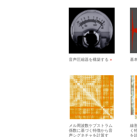
音声圧縮器を構築する
基
メル周波数ケプストラム
線形
係数に基づく特徴から音
く
声シグネチャを計算す
を