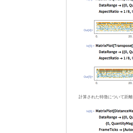
Out[4]=
In[5]:=
Out[5]=
計算された特徴について距離
In[6]:=