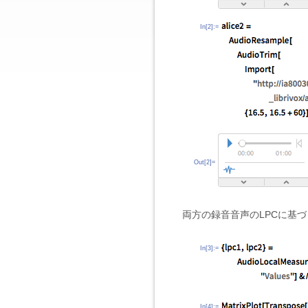
In[2]:=
Out[2]=
両方の録音音声のLPCに基
In[3]:=
In[4]:=