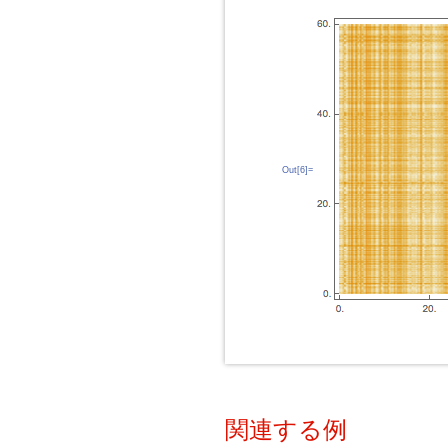
Out[6]=
関連する例