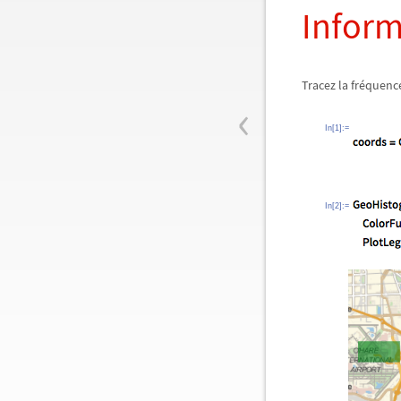
Infor
Tracez la fréquence
‹
In[1]:=
In[2]:=