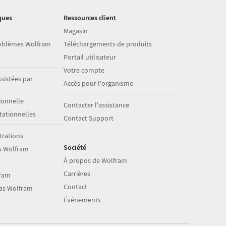
ques
Ressources client
Magasin
roblèmes Wolfram
Téléchargements de produits
Portail utilisateur
Votre compte
sistées par
Accès pour l'organisme
onnelle
Contacter l'assistance
ationnelles
Contact Support
trations
Société
s Wolfram
À propos de Wolfram
Carrières
fram
Contact
ias Wolfram
Événements