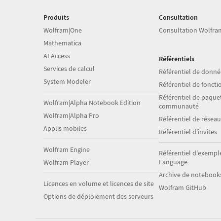
Produits
Consultation
Wolfram|One
Consultation Wolfra
Mathematica
AI Access
Référentiels
Services de calcul
Référentiel de donné
System Modeler
Référentiel de foncti
Référentiel de paquet
Wolfram|Alpha Notebook Edition
communauté
Wolfram|Alpha Pro
Référentiel de résea
Applis mobiles
Référentiel d'invites
Wolfram Engine
Référentiel d'exempl
Language
Wolfram Player
Archive de notebook
Licences en volume et licences de site
Wolfram GitHub
Options de déploiement des serveurs