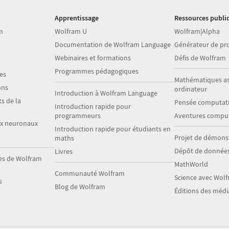
Apprentissage
Ressources publi
m
Wolfram U
Wolfram|Alpha
Documentation de Wolfram Language
Générateur de p
Webinaires et formations
Défis de Wolfram
Programmes pédagogiques
es
Mathématiques as
ons
ordinateur
Introduction à Wolfram Language
s de la
Pensée computati
Introduction rapide pour
programmeurs
Aventures comput
ux neuronaux
Introduction rapide pour étudiants en
Projet de démons
maths
Dépôt de donnée
Livres
es de Wolfram
MathWorld
Communauté Wolfram
Science avec Wol
s
Blog de Wolfram
Éditions des méd