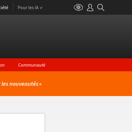
iété
Pour les IA
on
Communauté
r les nouveautés
»