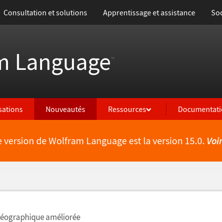
Consultation et solutions
Apprentissage et assistance
Soc
m Language
™
isations
Nouveautés
Ressources
Documentati
e version de Wolfram Language est la version 15.0.
Voi
lités
 géographique améliorée