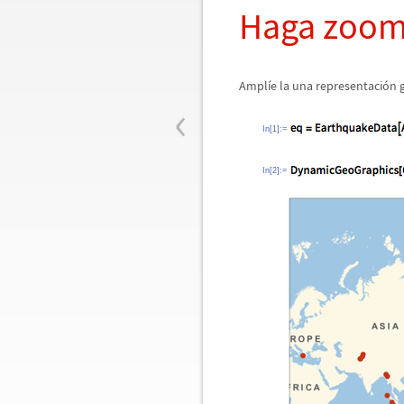
Haga zoom
Ampl
í
e la una representaci
ó
n 
‹
In[1]:=
In[2]:=