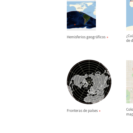
¿
Cu
Hemisferios geogr
á
ficos
de d
Colo
Fronteras de pa
í
ses
map