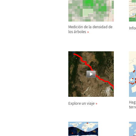
Medici
ó
n de la densidad de
Inf
los
á
rboles
Hag
Explore un viaje
ter