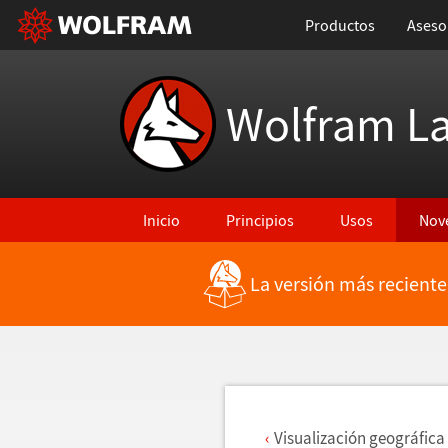
Productos
Aseso
Wolfram L
Inicio
Principios
Usos
Nov
La versión más reciente
Regresar a Características más recientes
Visualizaci
ó
n geogr
á
fic