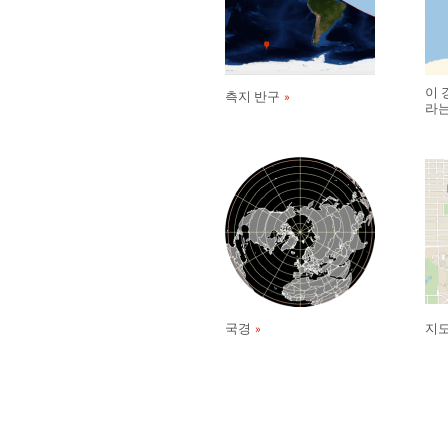
이 
측지 반구
라는
국경
지도