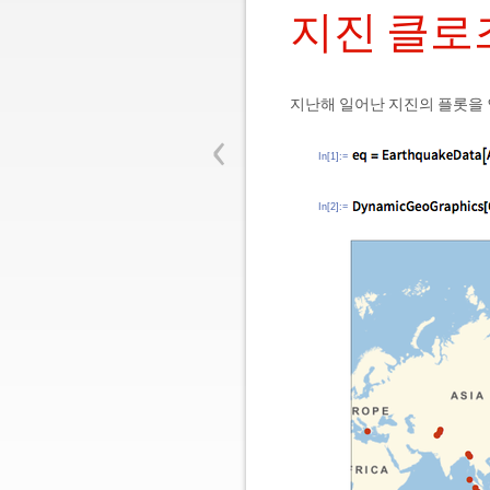
지진 클로
지난해 일어난 지진의 플롯을
‹
In[1]:=
In[2]:=