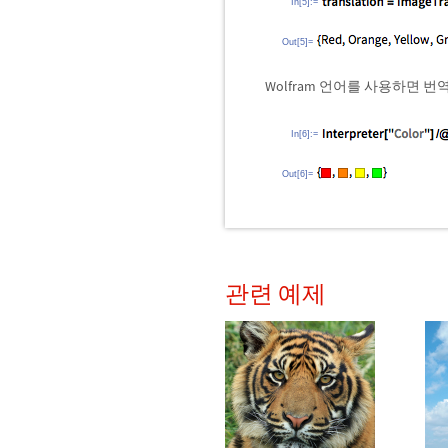
In[5]:=
Out[5]=
Wolfram 언어를 사용하면 
In[6]:=
Out[6]=
관련 예제