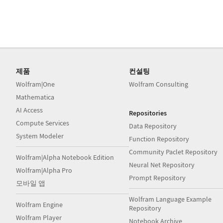
제품
컨설팅
Wolfram|One
Wolfram Consulting
Mathematica
AI Access
Repositories
Compute Services
Data Repository
System Modeler
Function Repository
Community Paclet Repository
Wolfram|Alpha Notebook Edition
Neural Net Repository
Wolfram|Alpha Pro
Prompt Repository
모바일 앱
Wolfram Language Example
Wolfram Engine
Repository
Wolfram Player
Notebook Archive