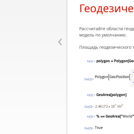
Геодезич
Рассчитайте области гео
‹
модель по умолчанию.
Площадь геодезического т
In[1]:=
Out[1]=
In[2]:=
Out[2]=
In[3]:=
Out[3]=