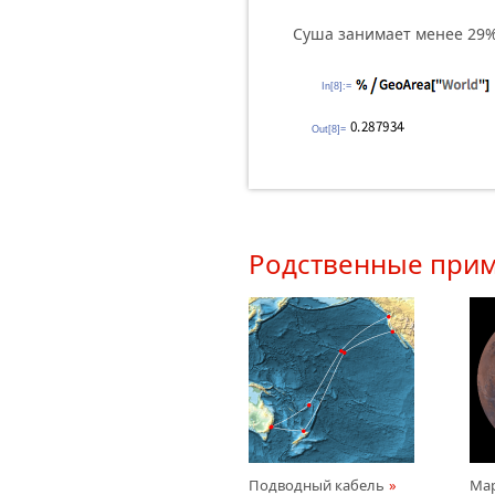
Суша занимает менее 29%
In[8]:=
Out[8]=
Родственные при
Подводный кабель
Ма