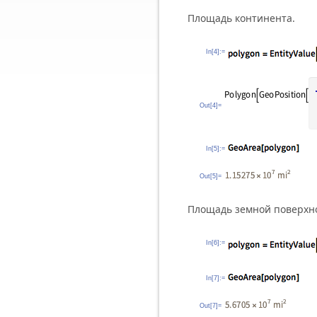
Площадь континента.
In[4]:=
Out[4]=
In[5]:=
Out[5]=
Площадь земной поверхн
In[6]:=
In[7]:=
Out[7]=