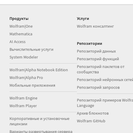
Продукты
Услуги
Wolfram|One
Wolfram консалтинг
Mathematica
AI Access
Репозитории
Вычислительные услуги
Репозиторий данных
System Modeler
Репозиторий функций
Репозиторий паклетов от
Wolfram|Alpha Notebook Edition
сообщества
Wolfram|Alpha Pro
Репозиторий нейронных сете
Мобильные приложения
Репозиторий запросов
Wolfram Engine
Репозиторий примеров Wolfr
Language
Wolfram Player
Архив блокнотов
Корпоративные и установочные
Wolfram GitHub
лицензии
Варианты развертывания сервера