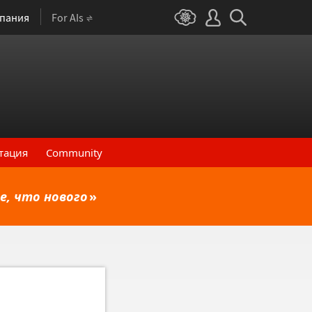
пания
For AIs
тация
Community
е, что нового
»