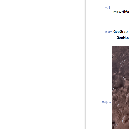
In[3]:=
In[4]:=
Out[4]=