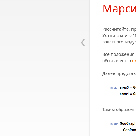
Марс
Рассчитайте, п
‹
Уотни в книге 
взлётного модул
Все положения 
обозначено в
G
Далее представ
In[1]:=
Таким образом,
In[2]:=