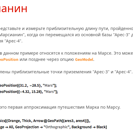
ианин
редставьте и измерьте приблизительную длину пути, пройденн
"Марсианин", когда он перемещался из основной базы "Арес-3" 
я "Арес-4".
в данном примере относятся к положениям на Марсе. Это може
или позднее через опцию
.
eoPosition
GeoModel
лены приблизительные точки приземления "Арес-3" и "Арес-4".
 это первая аппроксимация путешествия Марка по Марсу.