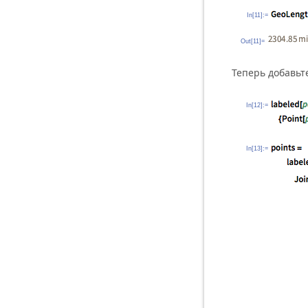
In[11]:=
Out[11]=
Теперь добавьт
In[12]:=
In[13]:=