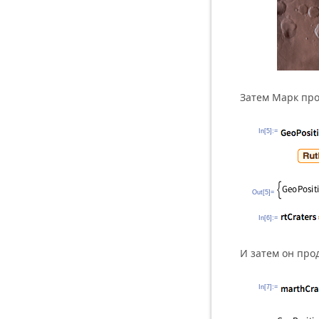
Затем Марк про
In[5]:=
Out[5]=
In[6]:=
И затем он про
In[7]:=