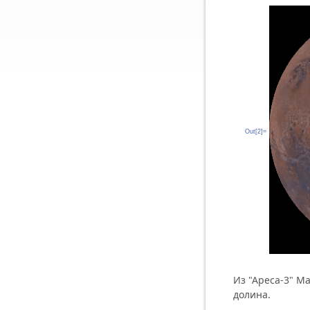
Out[2]=
Из "Ареса-3" М
долина.