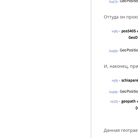
Out[7]=
Оттуда он прох
In[8]:=
Out[8]=
И, наконец, пр
In[9]:=
Out[9]=
In[10]:=
Данная геотрае