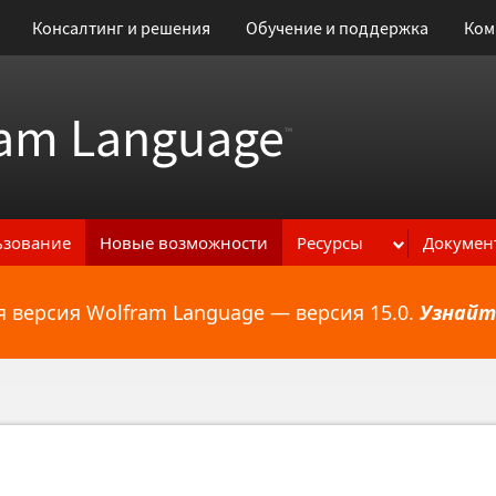
Консалтинг и решения
Обучение и поддержка
Ком
am Language
™
ьзование
Новые возможности
Ресурсы
Докумен
 версия Wolfram Language — версия 15.0.
Узнайт
ональным возможностям