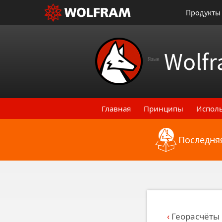
Продукты
Wolfr
Язык
Главная
Принципы
Испол
Последняя
Назад к последним функци
Георасчёты