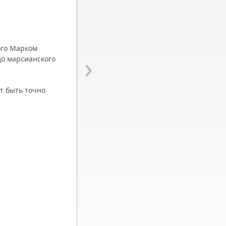
ого Марком
›
до марсианского
т быть точно