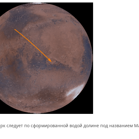
арк следует по сформированной водой долине под названием М