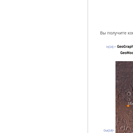
Вы получите ко
In[14]:=
Out[14]=