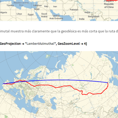
cimutal muestra m
á
s claramente que la geod
é
sica es m
á
s corta que la ruta d