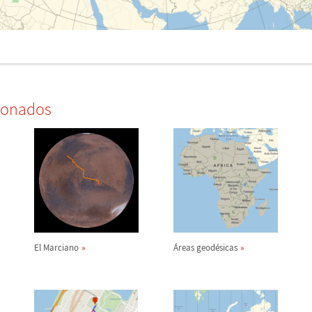
ionados
El Marciano
Á
reas geod
é
sicas