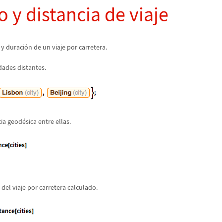
 y distancia de viaje
 y duraci
ó
n de un viaje por carretera.
dades distantes.
cia geod
é
sica entre ellas.
a del viaje por carretera calculado.