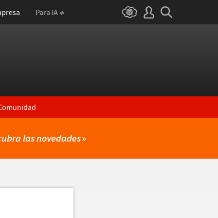
presa
Para IA
Comunidad
cubra las novedades
»