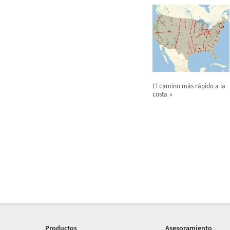
El camino m
á
s r
á
pido a la
costa
Productos
Asesoramiento