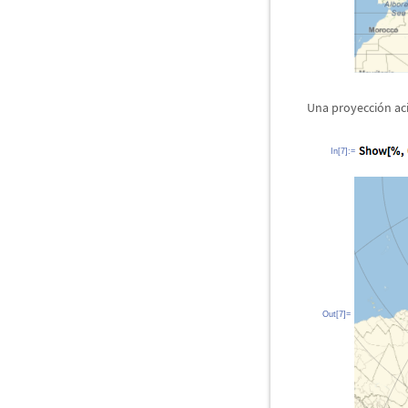
Una proyecci
ó
n a
In[7]:=
Out[7]=