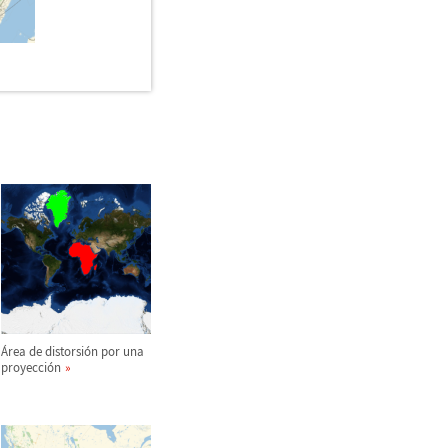
Á
rea de distorsi
ó
n por una
proyecci
ó
n