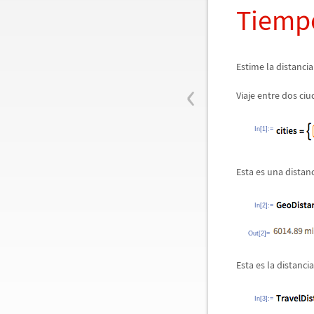
Tiempo
Estime la distancia
‹
Viaje entre dos ciu
In[1]:=
Esta es una distan
In[2]:=
Out[2]=
Esta es la distanci
In[3]:=