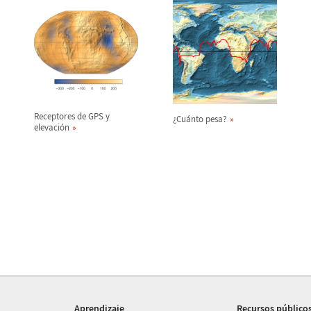
Receptores de GPS y
¿
Cu
á
nto pesa?
elevaci
ó
n
Aprendizaje
Recursos público