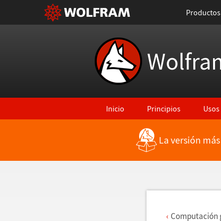
Productos
Wolfra
Inicio
Principios
Usos
La versión más
Regresar a Características más rec
Computaci
ó
n