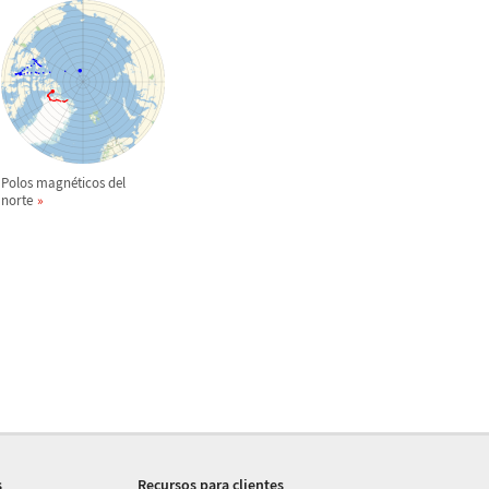
Polos magn
é
ticos del
norte
s
Recursos para clientes