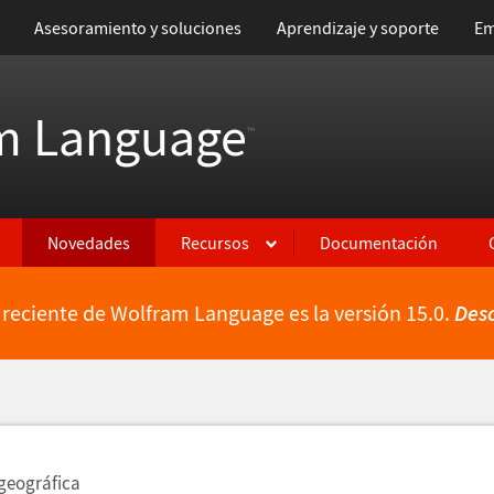
Asesoramiento y soluciones
Aprendizaje y soporte
Em
m Language
™
Novedades
Recursos
Documentación
 reciente de Wolfram Language es la versión 15.0.
Des
ientes
 geogr
á
fica