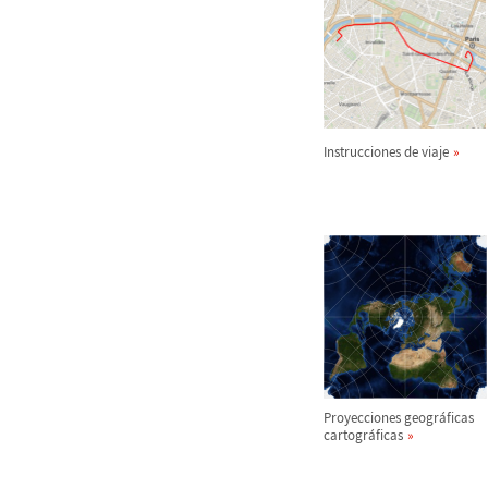
Instrucciones de viaje
Proyecciones geogr
á
ficas
cartogr
á
ficas