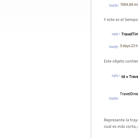
Out[3]=
Y este es el tiemp
In[4]:=
Out[4]=
Este objeto contien
In[5]:=
Out[5]=
Represente la tray
cual es m
á
s corta