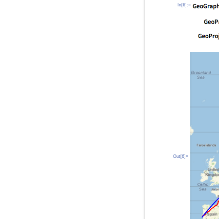
In[6]:=
Out[6]=