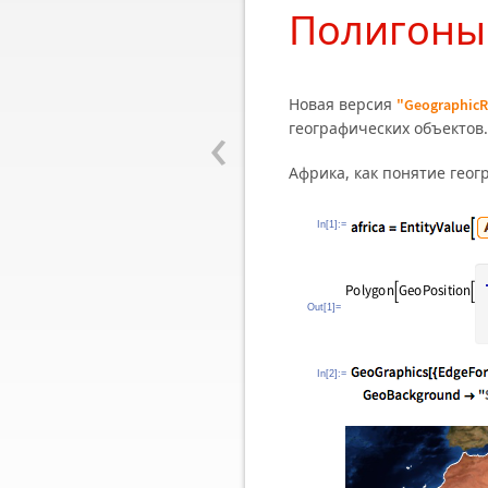
Полигоны 
Новая версия
"GeographicR
‹
географических объектов.
Африка, как понятие геог
In[1]:=
Out[1]=
In[2]:=