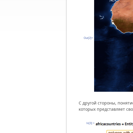
Out[2]=
С другой стороны, поняти
которых представляет св
In[3]:=