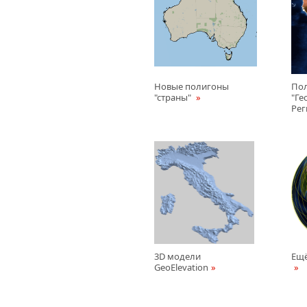
Новые полигоны
По
"страны"
"Ге
Ре
3D модели
Ещё
GeoElevation