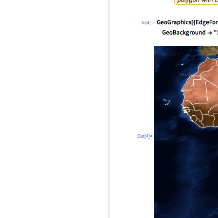
In[4]:=
Out[4]=