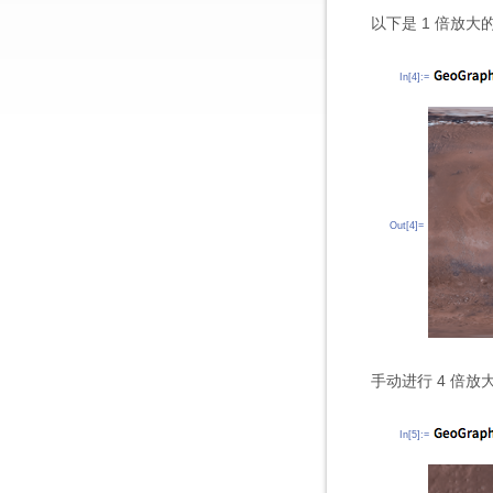
以下是 1 倍放
In[4]:=
Out[4]=
手动进行 4 倍放大
In[5]:=