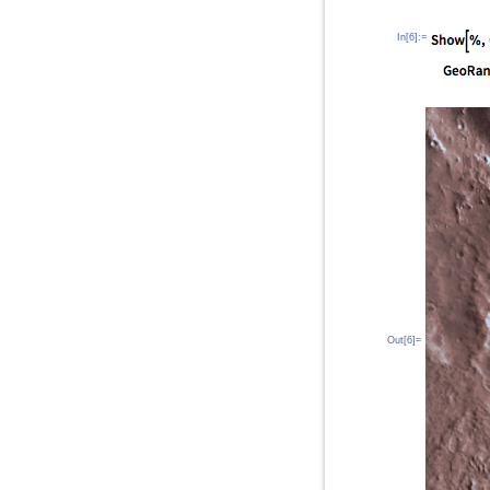
In[6]:=
Out[6]=