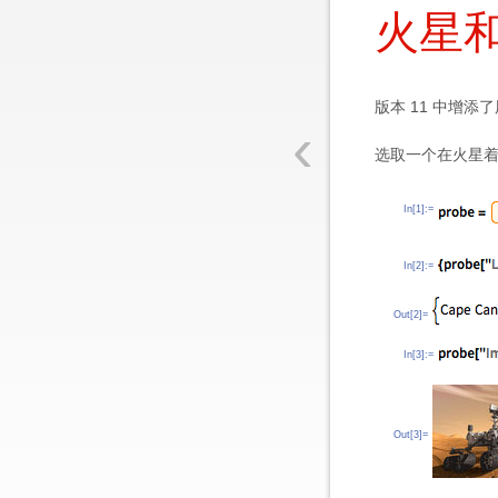
火星
版本 11 中增
‹
选取一个在火星着
In[1]:=
In[2]:=
Out[2]=
In[3]:=
Out[3]=