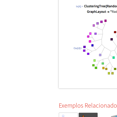
In[4]:=
Out[4]=
Exemplos Relacionado