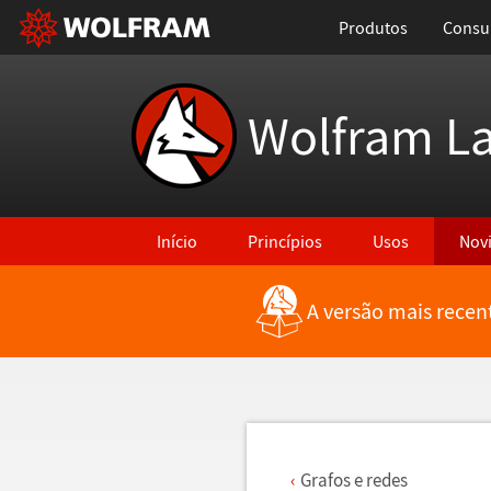
Produtos
Consul
Wolfram L
Início
Princípios
Usos
Nov
A versão mais recen
Voltar para Últimas Novidades
Grafos e redes