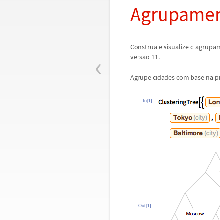
Agrupame
Construa e visualize o agrupa
‹
vers
ã
o 11.
Agrupe cidades com base na pr
In[1]:=
Out[1]=