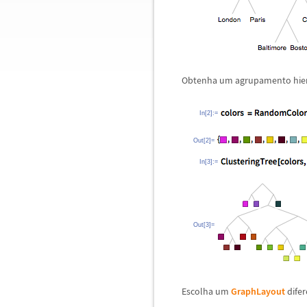
Obtenha um agrupamento hie
In[2]:=
Out[2]=
In[3]:=
Out[3]=
Escolha um
GraphLayout
difer