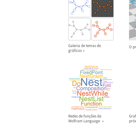
Galeria de temas de
O p
gr
á
ficos
Redes de fun
ç
õ
es da
Graf
Wolfram Language
pr
ó