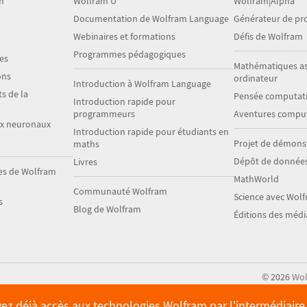
m
Wolfram U
Wolfram|Alpha
Documentation de Wolfram Language
Générateur de p
Webinaires et formations
Défis de Wolfram
Programmes pédagogiques
es
Mathématiques as
ons
ordinateur
Introduction à Wolfram Language
s de la
Pensée computati
Introduction rapide pour
programmeurs
Aventures comput
ux neuronaux
Introduction rapide pour étudiants en
Projet de démons
maths
Dépôt de donnée
Livres
es de Wolfram
MathWorld
Communauté Wolfram
Science avec Wol
s
Blog de Wolfram
Éditions des méd
©
2026
Wol
avez déjà accès aux technologies Wolfram par l'intermédiair