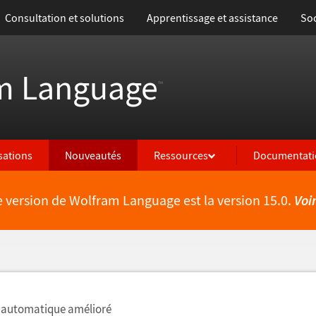
Consultation et solutions
Apprentissage et assistance
Soc
m Language
™
isations
Nouveautés
Ressources
Documentati
e version de Wolfram Language est la version 15.0.
Voi
lités
 automatique amélioré