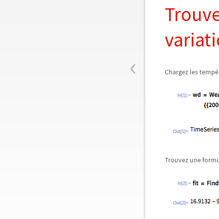
Trouve
variat
‹
Chargez les tempé
In[1]:=
Out[1]=
Trouvez une formul
In[2]:=
Out[2]=