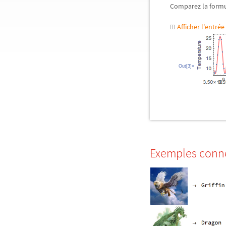
Comparez la formu
Afficher l'entr
Out[3]=
Exemples conn