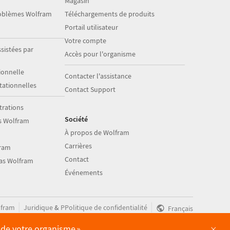
Magasin
roblèmes Wolfram
Téléchargements de produits
Portail utilisateur
Votre compte
sistées par
Accès pour l'organisme
onnelle
Contacter l'assistance
ationnelles
Contact Support
trations
Société
s Wolfram
À propos de Wolfram
Carrières
fram
Contact
ias Wolfram
Événements
|
|
fram
Juridique
&
PPolitique de confidentialité
Français
×
e de votre organisme