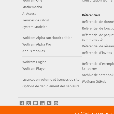
Wolfram|One
Consultation Wolfra
Mathematica
AI Access
Référentiels
Services de calcul
Référentiel de donné
System Modeler
Référentiel de foncti
Référentiel de paquet
Wolfram|Alpha Notebook Edition
communauté
Wolfram|Alpha Pro
Référentiel de résea
Applis mobiles
Référentiel d'invites
Wolfram Engine
Référentiel d'exempl
Language
Wolfram Player
Archive de notebook
Licences en volume et licences de site
Wolfram GitHub
Options de déploiement des serveurs
Vérifiez si vous 