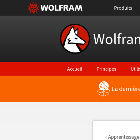
Produits
Wolfra
Accueil
Principes
Util
La dernièr
Retour vers les nouvelles fonctionna
Apprentissage