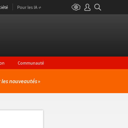
iété
Pour les IA
on
Communauté
r les nouveautés
»