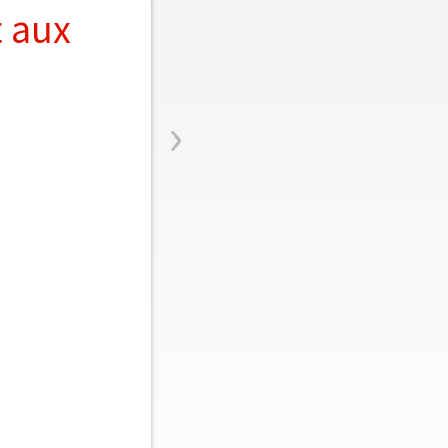
t aux
›