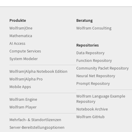
Produkte
Beratung
Wolfram|One
Wolfram Consulting
Mathematica
AI Access
Repositories
Compute Services
Data Repository
System Modeler
Function Repository
Community Paclet Repository
Wolfram|Alpha Notebook Edition
Neural Net Repository
Wolfram|Alpha Pro
Prompt Repository
Mobile Apps
Wolfram Language Example
Wolfram Engine
Repository
Wolfram Player
Notebook Archive
Wolfram GitHub
Mehrfach- & Standortlizenzen
Server-Bereitstellungsoptionen