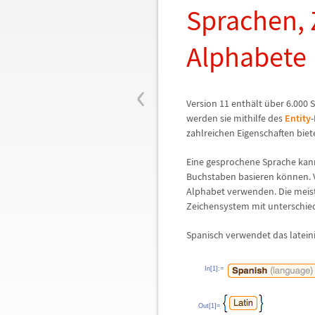
Sprachen,
Alphabete
‹
Version 11 enth
ä
lt
ü
ber 6.000 
werden sie mithilfe des
Entity
zahlreichen Eigenschaften biet
Eine gesprochene Sprache kan
Buchstaben basieren k
ö
nnen. 
Alphabet verwenden. Die meis
Zeichensystem mit unterschie
Spanisch verwendet das latei
In[1]:=
Out[1]=