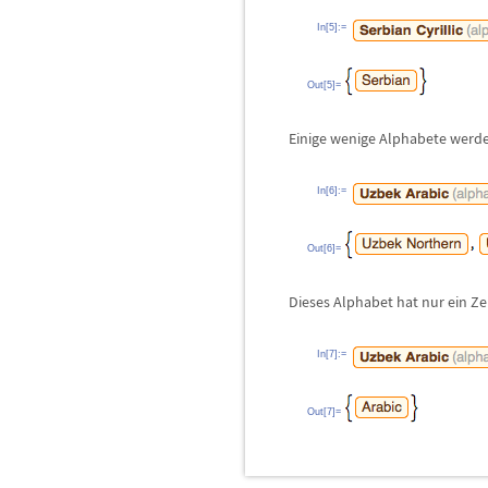
In[5]:=
Out[5]=
Einige wenige Alphabete werde
In[6]:=
Out[6]=
Dieses Alphabet hat nur ein Z
In[7]:=
Out[7]=