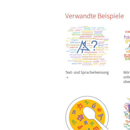
Verwandte Beispiele
Text- und Spracherkennung
W
ö
r
unb
ü
be