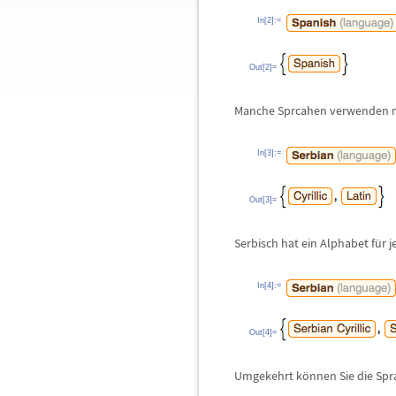
In[2]:=
Out[2]=
Manche Sprcahen verwenden m
In[3]:=
Out[3]=
Serbisch hat ein Alphabet f
ü
r 
In[4]:=
Out[4]=
Umgekehrt k
ö
nnen Sie die Sp