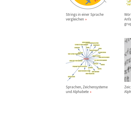
Strings in einer Sprache
W
ö
r
vergleichen
Anf
gru
Sprachen, Zeichensysteme
Zei
und Alphabete
Alp