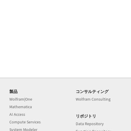
製品
コンサルティング
Wolfram|One
Wolfram Consulting
Mathematica
AI Access
リポジトリ
Compute Services
Data Repository
System Modeler