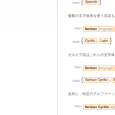
Out[2]=
複数の文字体系を使う言語も
In[3]:=
Out[3]=
セルビア語はこれらの文字体
In[4]:=
Out[4]=
反対に，特定のアルファベッ
In[5]:=