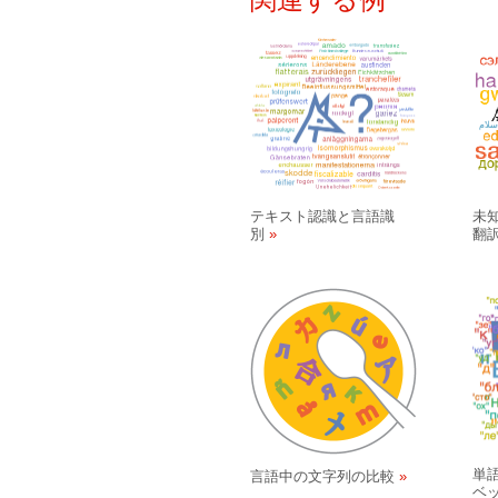
テキスト認識と言語識
未
別
翻
単
言語中の文字列の比較
ベ