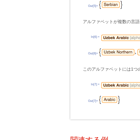
Out[5]=
アルファベットが複数の言語
In[6]:=
Out[6]=
このアルファベットには1つ
In[7]:=
Out[7]=
関連する例