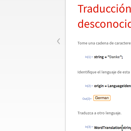
Traducci
ó
n
desconoci
‹
Tome una cadena de caracteres
In[1]:=
Identifique el lenguaje de esta
In[2]:=
Out[2]=
Traduzca a otro lenguaje.
In[3]:=