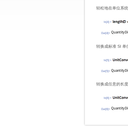
轻松地在单位系统
In[4]:=
Out[4]=
转换成标准 SI 单
In[5]:=
Out[5]=
转换成任意的长度
In[6]:=
Out[6]=