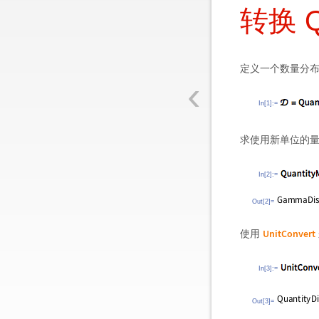
转换 Qu
定义一个数量分布
‹
In[1]:=
求使用新单位的量
In[2]:=
Out[2]=
UnitConvert
使用
In[3]:=
Out[3]=