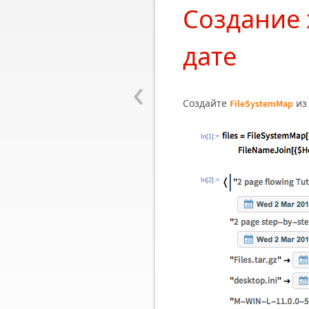
Создание 
дате
‹
Создайте
из
FileSystemMap
In[1]:=
In[2]:=