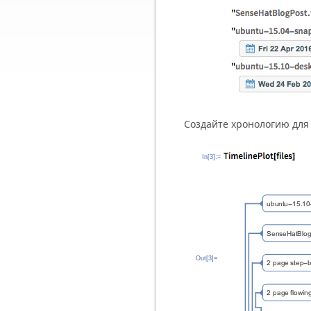
Создайте хронологию для
In[3]:=
Out[3]=