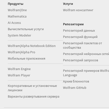
Продукты
Услуги
Wolfram|One
Wolfram консалтинг
Mathematica
AI Access
Репозитории
Вычислительные услуги
Репозиторий данных
System Modeler
Репозиторий функций
Репозиторий паклетов от
Wolfram|Alpha Notebook Edition
сообщества
Wolfram|Alpha Pro
Репозиторий нейронных сете
Мобильные приложения
Репозиторий запросов
Wolfram Engine
Репозиторий примеров Wolfr
Language
Wolfram Player
Архив блокнотов
Корпоративные и установочные
Wolfram GitHub
лицензии
Варианты развертывания сервера