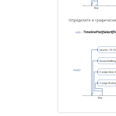
Определите и графически
In[4]:=
Out[4]=