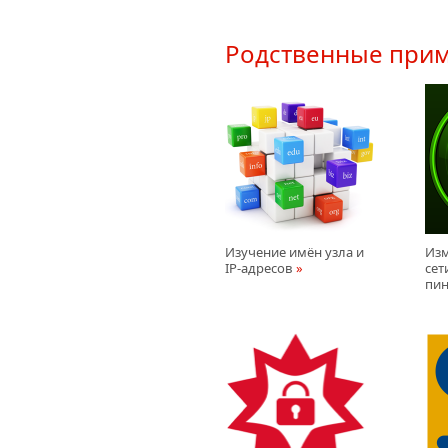
Родственные при
Изучение имён узла и
Изм
IP-адресов
сет
пин