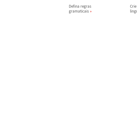
Defina regras
Cri
gramaticais
lin