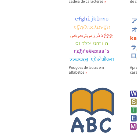
cadeia de caracteres
de c
Posi
ç
õ
es de letras em
Apr
alfabetos
cara