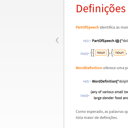
Defini
ç
õ
es
PartOfSpeech
identifica as man
‹
In[1]:=
Out[1]=
WordDefinition
oferece uma pe
In[2]:=
Out[2]=
Como esperado, as palavras q
lista maior de defini
ç
õ
es.