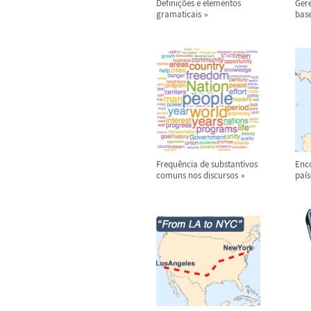
Defini
ç
õ
es e elementos
Gere
gramaticais
bas
Frequ
ê
ncia de substantivos
Enco
comuns nos discursos
pa
í
s