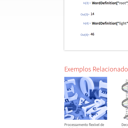
In[3]:=
Out[3]=
In[4]:=
Out[4]=
Exemplos Relacionado
Processamento flex
í
vel de
Dec