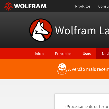
Produtos
Consul
Wolfram L
Início
Princípios
Usos
Nov
A versão mais recen
Voltar para Últimas Novidades
Processamento de texto