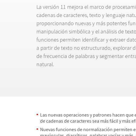
La versi
ó
n 11 mejora el marco de procesam
cadenas de caracteres, texto y lenguaje natu
proporcionando nuevas y m
á
s potentes fun
manipulaci
ó
n simb
ó
lica y el an
á
lisis de tex
funciones permiten identificar y extraer dat
a partir de texto no estructurado, explorar d
de frecuencia de palabras y segmentar entr
natural.
Las nuevas operaciones y patrones hacen que 
de cadenas de caracteres sea m
á
s f
á
cil y m
á
s ef
Nuevas funciones de normalizaci
ó
n permiten e
may
ú
sculas, diacr
í
ticos, palabras vac
í
as y m
á
s.