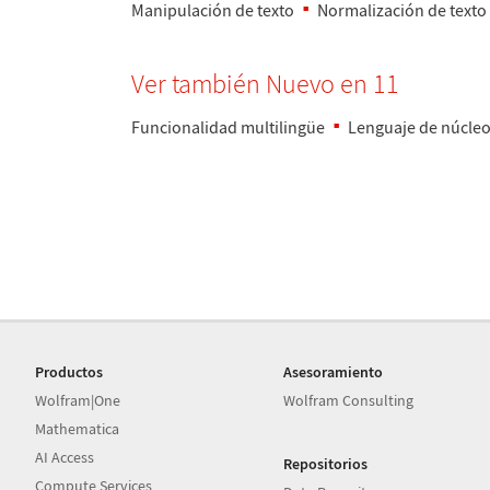
Manipulaci
ó
n de texto
Normalizaci
ó
n de texto
Ver tambi
é
n Nuevo en 11
Funcionalidad multiling
ü
e
Lenguaje de n
ú
cle
Productos
Asesoramiento
Wolfram|One
Wolfram Consulting
Mathematica
AI Access
Repositorios
Compute Services