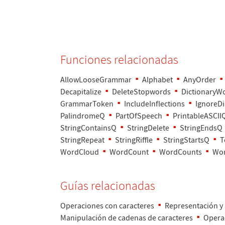
Funciones relacionadas
AllowLooseGrammar
Alphabet
AnyOrder
Decapitalize
DeleteStopwords
DictionaryW
GrammarToken
IncludeInflections
IgnoreDi
PalindromeQ
PartOfSpeech
PrintableASCII
StringContainsQ
StringDelete
StringEndsQ
StringRepeat
StringRiffle
StringStartsQ
T
WordCloud
WordCount
WordCounts
Wor
Gu
í
as relacionadas
Operaciones con caracteres
Representaci
ó
n y
Manipulaci
ó
n de cadenas de caracteres
Opera