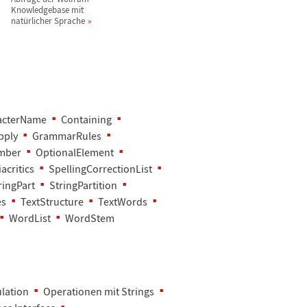
Knowledgebase mit
nat
ü
rlicher Sprache
acterName
Containing
pply
GrammarRules
mber
OptionalElement
critics
SpellingCorrectionList
ringPart
StringPartition
es
TextStructure
TextWords
WordList
WordStem
lation
Operationen mit Strings