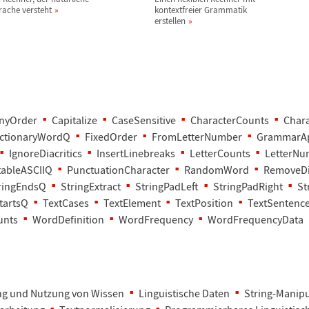
rache versteht
kontextfreier Grammatik
erstellen
nyOrder
Capitalize
CaseSensitive
CharacterCounts
Char
ictionaryWordQ
FixedOrder
FromLetterNumber
GrammarA
IgnoreDiacritics
InsertLinebreaks
LetterCounts
LetterNu
tableASCIIQ
PunctuationCharacter
RandomWord
RemoveDia
ringEndsQ
StringExtract
StringPadLeft
StringPadRight
St
tartsQ
TextCases
TextElement
TextPosition
TextSentenc
unts
WordDefinition
WordFrequency
WordFrequencyData
ng und Nutzung von Wissen
Linguistische Daten
String-Manipu