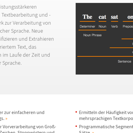
istungsst
ä
rkeren
 Textbearbeitung und -
rk zur Verarbeitung von
ischer Sprache. Neue
ifizieren und Extrahieren
riertem Text, das
n im Laufe der Zeit und
er Sprache.
r zur einfacheren und
Ermitteln der H
ä
ufigkeit v
gs.
»
mehrsprachigen Textkorpo
r Vorverarbeitung von Gro
ß
-
Programmatische Segmenti
 Zeichen, Stoppw
ö
rtern und
S
ä
tze.
»