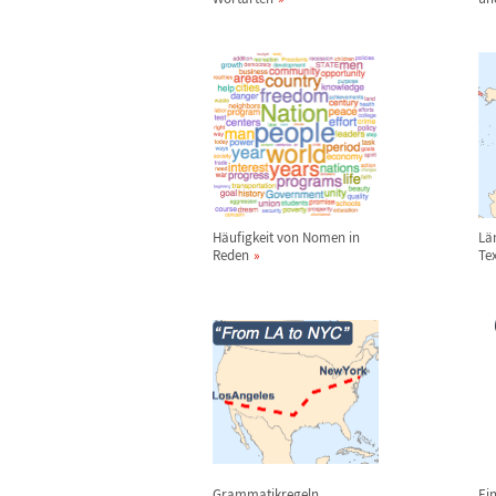
H
ä
ufigkeit von Nomen in
L
ä
Reden
Te
Grammatikregeln
Ei