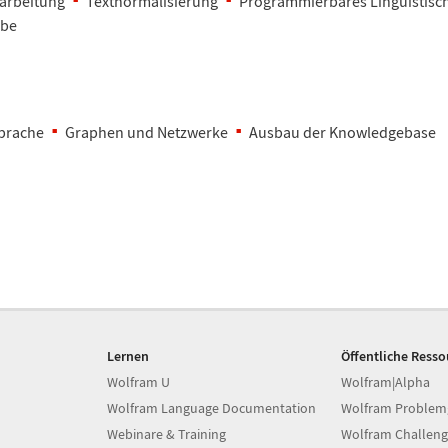
arbeitung
Textnormalisierung
Programmierbares Linguistisch
abe
prache
Graphen und Netzwerke
Ausbau der Knowledgebase
Lernen
Öffentliche Ress
Wolfram U
Wolfram|Alpha
Wolfram Language Documentation
Wolfram Problem
Webinare & Training
Wolfram Challeng