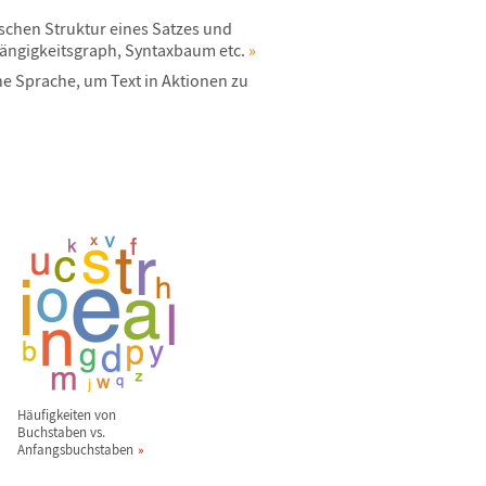
schen Struktur eines Satzes und
ä
ngigkeitsgraph, Syntaxbaum etc.
»
he Sprache, um Text in Aktionen zu
H
ä
ufigkeiten von
Buchstaben vs.
Anfangsbuchstaben