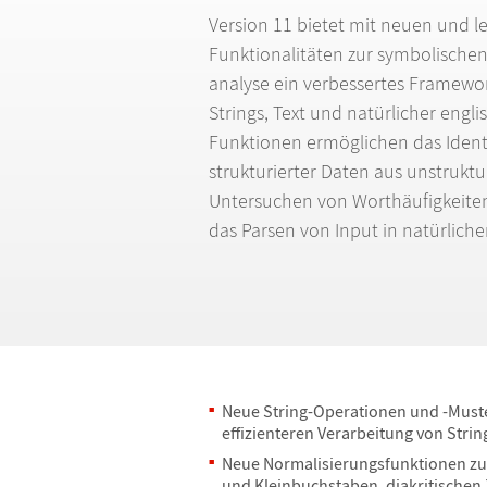
Version 11 bietet mit neuen und le
Funktionalit
ä
ten zur symbolischen
analyse ein verbessertes Framewo
Strings, Text und nat
ü
rlicher engl
Funktionen erm
ö
glichen das Ident
strukturierter Daten aus unstruktu
Untersuchen von Worth
ä
ufigkeite
das Parsen von Input in nat
ü
rlich
Neue String-Operationen und -Muste
effizienteren Verarbeitung von Strin
Neue Normalisierungsfunktionen zu
und Kleinbuchstaben, diakritischen