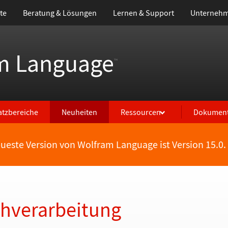
te
Beratung & Lösungen
Lernen & Support
Unterneh
m Language
™
atzbereiche
Neuheiten
Ressourcen
Dokument
eueste Version von Wolfram Language ist Version 15.0.
chverarbeitung