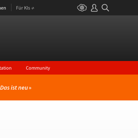
men
Für KIs
ation
Community
Das ist neu
»