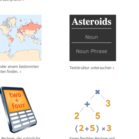
nder einem bestimmten
Textstruktur untersuchen
xten finden.
n Rechner, der nat
ü
rliche
Einen flexiblen Rechner mit