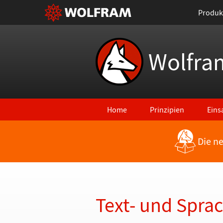
Produk
Wolfra
Home
Prinzipien
Eins
Die n
Zurück zu den neuesten Features
Text- und Spra