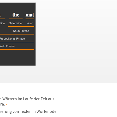
on W
ö
rtern im Laufe der Zeit aus
ra.
»
erung von Texten in W
ö
rter oder