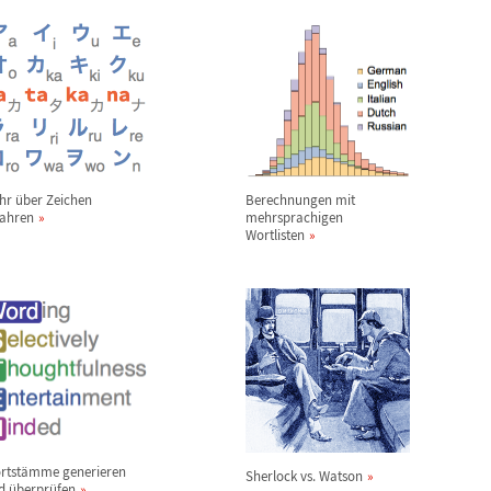
hr
ü
ber Zeichen
Berechnungen mit
fahren
mehrsprachigen
Wortlisten
rtst
ä
mme generieren
Sherlock vs. Watson
d
ü
berpr
ü
fen