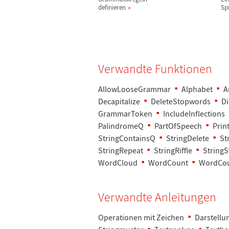
definieren
Sp
Verwandte Funktionen
AllowLooseGrammar
Alphabet
A
Decapitalize
DeleteStopwords
D
GrammarToken
IncludeInflections
PalindromeQ
PartOfSpeech
Prin
StringContainsQ
StringDelete
St
StringRepeat
StringRiffle
StringS
WordCloud
WordCount
WordCo
Verwandte Anleitungen
Operationen mit Zeichen
Darstellu