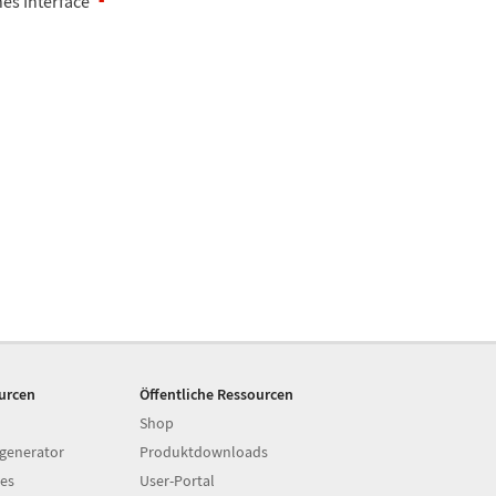
es Interface
ourcen
Öffentliche Ressourcen
Shop
generator
Produktdownloads
es
User-Portal