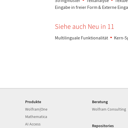
Stringmuster
Textanalyse
Textbe
Eingabe in freier Form & Externe Eing
Siehe auch Neu in 11
Multilinguale Funktionalit
ä
t
Kern-S
Produkte
Beratung
Wolfram|One
Wolfram Consulting
Mathematica
AI Access
Repositories