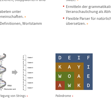
Ermitteln der grammatikali
habeten unter
Veranschaulichung als Abh
eneinschaften.
»
Flexible Parser f
ü
r nat
ü
rlic
 Definitionen, Wortstamm
ü
bersetzen.
»
rlegung von Strings
Palindrome