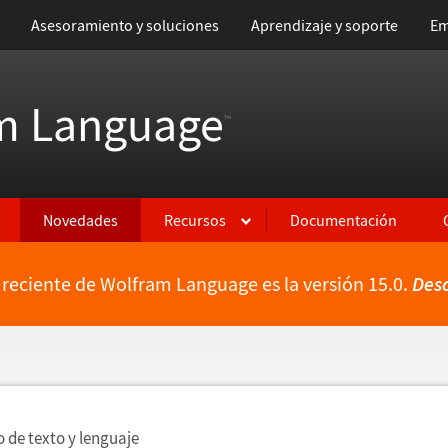
Asesoramiento y soluciones
Aprendizaje y soporte
Em
m Language
™
Novedades
Recursos
Documentación
 reciente de Wolfram Language es la versión 15.0.
Des
ientes
 de texto y lenguaje