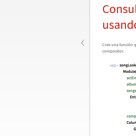
Consu
usando
‹
Cree una funci
ó
n 
compositor.
In[1]:=