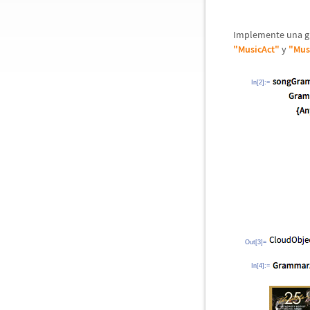
Implemente una 
"MusicAct"
y
"Mus
In[2]:=
Out[3]=
In[4]:=