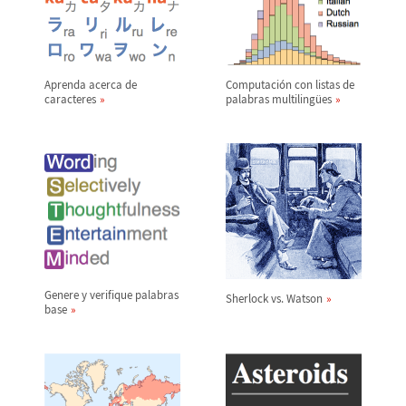
Aprenda acerca de
Computaci
ó
n con listas de
caracteres
palabras multiling
ü
es
Genere y verifique palabras
Sherlock vs. Watson
base