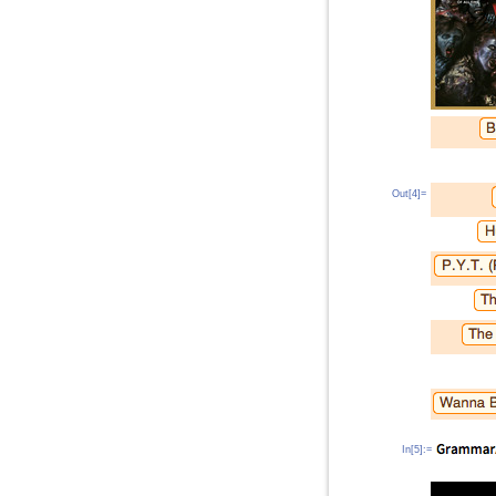
Out[4]=
In[5]:=