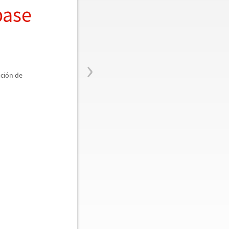
base
›
ci
ó
n de