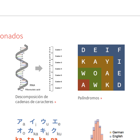
ionados
Descomposici
ó
n de
Pal
í
ndromos
cadenas de caracteres