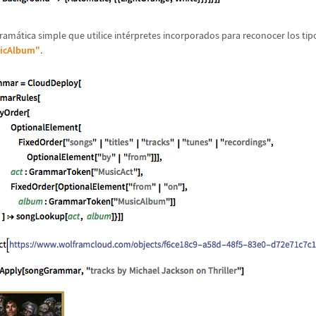
gram
á
tica simple que utilice int
é
rpretes incorporados para reconocer los tip
icAlbum"
.