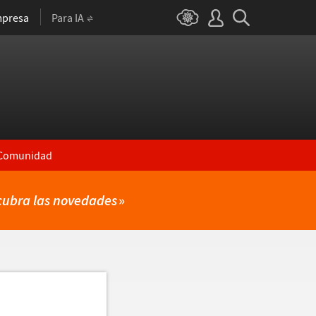
presa
Para IA
Comunidad
cubra las novedades
»