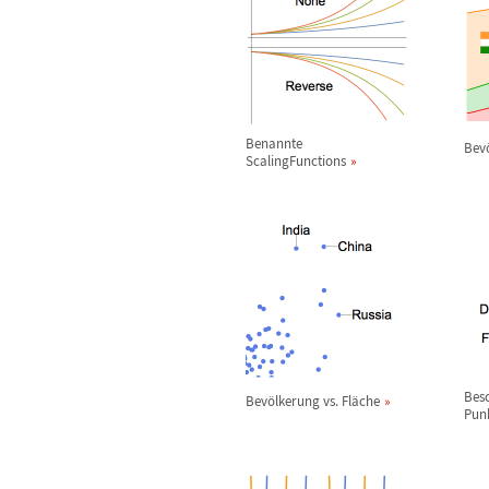
Benannte
Bev
ScalingFunctions
Besc
Bev
ö
lkerung vs. Fl
ä
che
Pun