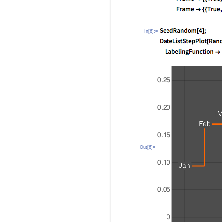
In[6]:=
Out[6]=