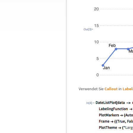
Out[3]=
Verwendet Sie
Callout
in
Label
In[4]:=