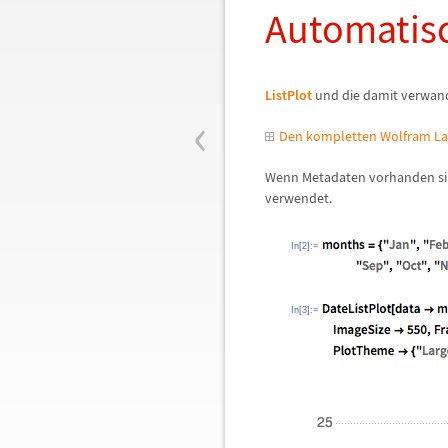
Automatisc
ListPlot
und die damit verwan
‹
Den kompletten Wolfram La
Wenn Metadaten vorhanden si
verwendet.
In[2]:=
In[3]:=