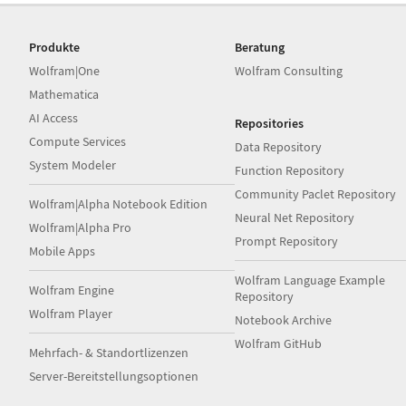
Produkte
Beratung
Wolfram|One
Wolfram Consulting
Mathematica
AI Access
Repositories
Compute Services
Data Repository
System Modeler
Function Repository
Community Paclet Repository
Wolfram|Alpha Notebook Edition
Neural Net Repository
Wolfram|Alpha Pro
Prompt Repository
Mobile Apps
Wolfram Language Example
Wolfram Engine
Repository
Wolfram Player
Notebook Archive
Wolfram GitHub
Mehrfach- & Standortlizenzen
Server-Bereitstellungsoptionen