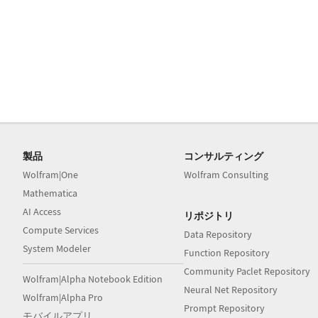
製品
コンサルティング
Wolfram|One
Wolfram Consulting
Mathematica
AI Access
リポジトリ
Compute Services
Data Repository
System Modeler
Function Repository
Community Paclet Repository
Wolfram|Alpha Notebook Edition
Neural Net Repository
Wolfram|Alpha Pro
Prompt Repository
モバイルアプリ