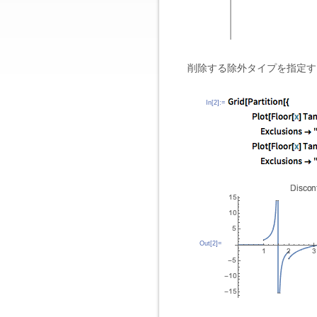
削除する除外タイプを指定す
In[2]:=
Out[2]=