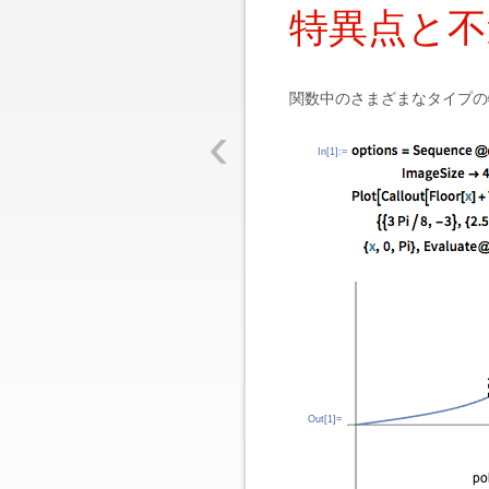
特異点と不
関数中のさまざまなタイプの
‹
In[1]:=
Out[1]=