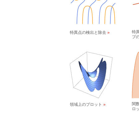
特
特異点の検出と除去
プ
関
領域上のプロット
ロ