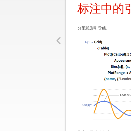
标注中的
分配弧形引导线.
‹
In[1]:=
Out[1]=