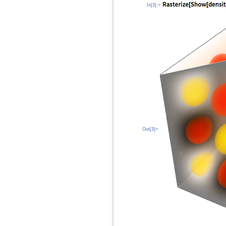
In[3]:=
Out[3]=