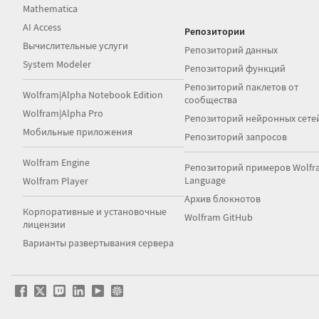
Mathematica
AI Access
Репозитории
Вычислительные услуги
Репозиторий данных
System Modeler
Репозиторий функций
Репозиторий паклетов от
Wolfram|Alpha Notebook Edition
сообщества
Wolfram|Alpha Pro
Репозиторий нейронных сете
Мобильные приложения
Репозиторий запросов
Wolfram Engine
Репозиторий примеров Wolfr
Language
Wolfram Player
Архив блокнотов
Корпоративные и установочные
Wolfram GitHub
лицензии
Варианты развертывания сервера