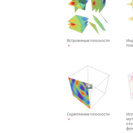
Встроенные плоскости
Ин
пло
Скрепление плоскости
Исп
мут
от
фу