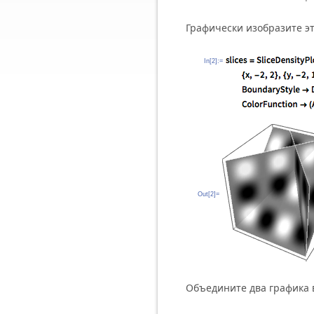
Графически изобразите э
In[2]:=
Out[2]=
Объедините два графика 