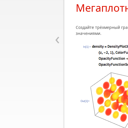
Мегаплот
Создайте трёхмерный гр
‹
значениями.
In[1]:=
Out[1]=