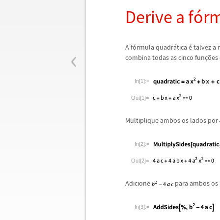
Derive a f
ó
rm
‹
A f
ó
rmula quadr
á
tica
é
talvez a
combina todas as cinco fun
ç
õ
es
In[1]:=
Out[1]=
Multiplique ambos os lados por
In[2]:=
Out[2]=
Adicione
para ambos os 
In[3]:=