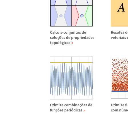
Calcule conjuntos de
Resolva d
solu
ç
õ
es de propriedades
vetoriais 
topol
ó
gicas
Otimize combina
ç
õ
es de
Otimize f
fun
ç
õ
es peri
ó
dicas
com n
ú
me