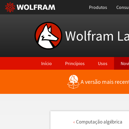
Produtos
Consul
Wolfram L
Início
Princípios
Usos
Nov
A versão mais recen
Computa
ç
ã
o alg
é
brica