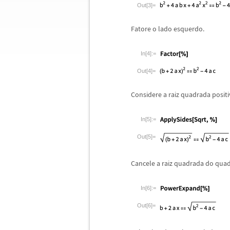
Out[3]=
Fatore o lado esquerdo.
In[4]:=
Out[4]=
Considere a raiz quadrada posit
In[5]:=
Out[5]=
Cancele a raiz quadrada do qua
In[6]:=
Out[6]=