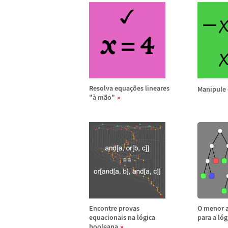
Resolva equa
ç
õ
es lineares
Manipule 
"
à
m
ã
o"
Encontre provas
O menor 
equacionais na l
ó
gica
para a l
ó
g
booleana