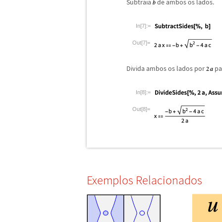
Subtraia
de ambos os lados.
In[7]:=
Out[7]=
Divida ambos os lados por
par
In[8]:=
Out[8]=
Exemplos Relacionados