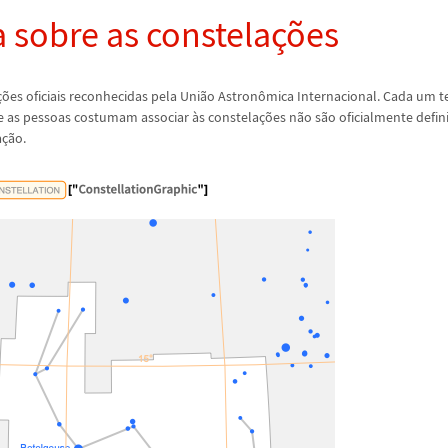
 sobre as constela
ç
õ
es
ç
õ
es oficiais reconhecidas pela Uni
ã
o Astron
ô
mica Internacional. Cada um te
ue as pessoas costumam associar
à
s constela
ç
õ
es n
ã
o s
ã
o oficialmente defin
a
ç
ã
o.