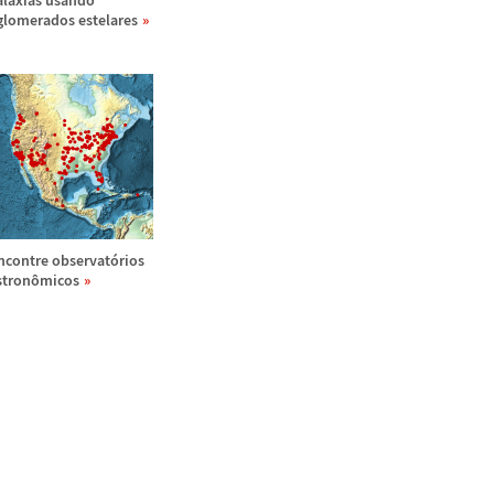
al
á
xias usando
glomerados estelares
ncontre observat
ó
rios
stron
ô
micos