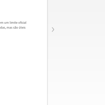
›
m um limite oficial
idas, mas s
ã
o
ú
teis