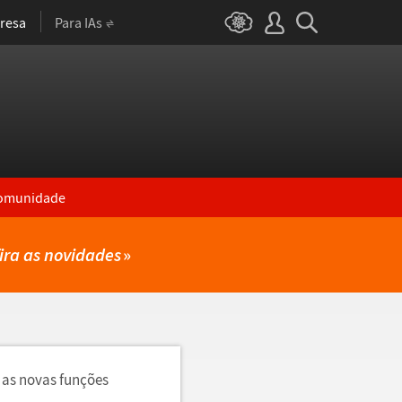
resa
Para IAs
omunidade
ira as novidades
»
 as novas funções