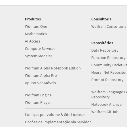
Produtos
Consultoria
Wolfram|One
Wolfram Consultoria
Mathematica
AI Access
Repositórios
Compute Services
Data Repository
System Modeler
Function Repository
Community Paclet Re
Wolfram|Alpha Notebook Edition
Neural Net Repositor
Wolfram|Alpha Pro
Prompt Repository
Aplicativos Móveis
Wolfram Language E
Wolfram Engine
Repository
Wolfram Player
Notebook Archive
Wolfram GitHub
Licenças por volume & Site Licenses
Opções de Implementação via Servidor