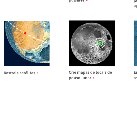
pulsares
g
a
Crie mapas de locais de
E
Rastreie sat
é
lites
pouso lunar
a