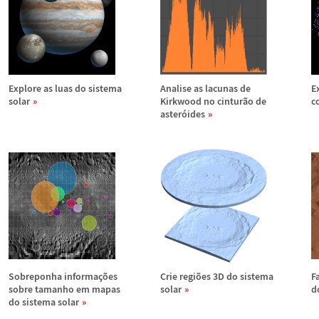
Explore as luas do sistema
Analise as lacunas de
E
solar
Kirkwood no cintur
ã
o de
c
aster
ó
ides
Sobreponha informa
ç
õ
es
Crie regi
õ
es 3D do sistema
F
sobre tamanho em mapas
solar
d
do sistema solar